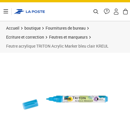
ontenu de la page
Accueil
boutique
Fournitures de bureau
Ecriture et correction
Feutres et marqueurs
Feutre acrylique TRITON Acrylic Marker bleu clair KREUL
Prix 8,15€
Prix 1