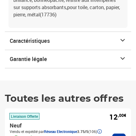
brillance, bonneopacité, résiste aux intempéries
sur supports absorbants,pour toile, carton, papier,
pierre, métal(17736)
Caractéristiques
Garantie légale
Toutes les autres offres
12
,00€
Livraison Offerte
Neuf
Vendu et expédié par
Réseau Electronique
3.75/5
(106)
Ajouter