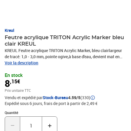
Kreul
Feutre acrylique TRITON Acrylic Marker bleu
clair KREUL
KREUL Feutre acrylique TRITON Acrylic Marker, bleu clairlargeur
de tracé: 1,0 - 3,0 mm, pointe ogive,à base d'eau, devient mat en
séchant, forte brillance, bonneopacité, résiste aux intempéries sur
Voir la description
supports absorbants,pour toile, carton, papier, pierre,
En stock
métal(17736)
8
,15€
Prix unitaire TTC
Vendu et expédié par
Stock-Bureau
4.59/5
(330)
Expédié sous 6 jours, frais de port à partir de 2,49 €
Quantité : 1
Quantité