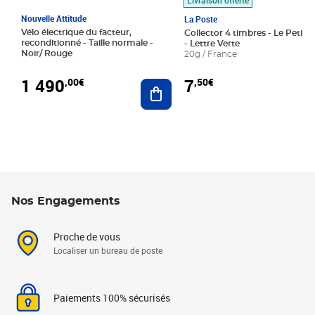
Nouvelle Attitude
La Poste
Vélo électrique du facteur,
Collector 4 timbres - Le Petit P
reconditionné - Taille normale -
- Lettre Verte
Noir/ Rouge
20g / France
1 490
7
,00€
,50€
Ajouter au panier
Nos Engagements
Proche de vous
Localiser un bureau de poste
Paiements 100% sécurisés