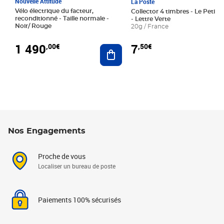
Nouvelle Attitude
La Poste
Vélo électrique du facteur,
Collector 4 timbres - Le Petit P
reconditionné - Taille normale -
- Lettre Verte
Noir/ Rouge
20g / France
1 490
7
,00€
,50€
Ajouter au panier
Nos Engagements
Proche de vous
Localiser un bureau de poste
Paiements 100% sécurisés