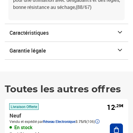
pour une utilisation avec desgabarits et des règles,
bonne résistance au séchage,(88/67)
Caractéristiques
Garantie légale
Toutes les autres offres
12
,29€
Livraison Offerte
Neuf
Vendu et expédié par
Réseau Electronique
3.75/5
(106)
Ajouter
En stock