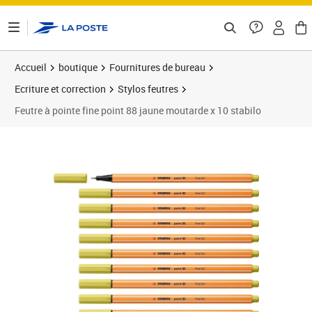
ontenu de la page
Accueil
boutique
Fournitures de bureau
Ecriture et correction
Stylos feutres
Feutre à pointe fine point 88 jaune moutarde x 10 stabilo
Prix 9,30€
Prix 1