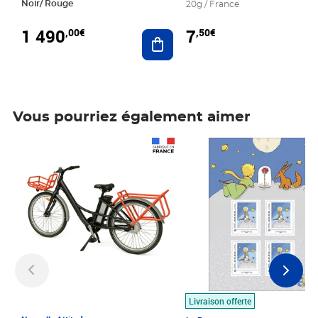
Noir/ Rouge
20g / France
1 490
7
,00€
,50€
Ajouter au panier
Vous pourriez également aimer
Prix 1 490,00€
Prix 7,50€
Livraison offerte