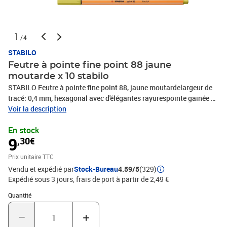
1
/4
STABILO
Feutre à pointe fine point 88 jaune
moutarde x 10 stabilo
STABILO Feutre à pointe fine point 88, jaune moutardelargeur de
tracé: 0,4 mm, hexagonal avec d'élégantes rayurespointe gainée de
métal, idéal pour une utilisation avec desgabarits et des règles,
Voir la description
bonne résistance au séchage,(88/67)
En stock
9
,30€
Prix unitaire TTC
Vendu et expédié par
Stock-Bureau
4.59/5
(329)
Expédié sous 3 jours, frais de port à partir de 2,49 €
Quantité : 1
Quantité