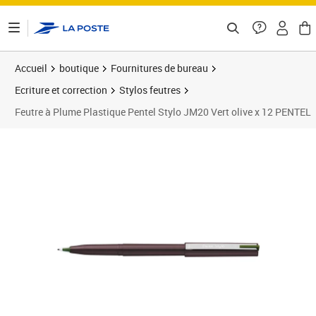
ontenu de la page
Accueil
boutique
Fournitures de bureau
Ecriture et correction
Stylos feutres
Feutre à Plume Plastique Pentel Stylo JM20 Vert olive x 12 PENTEL
Prix 40,98€
Prix 5