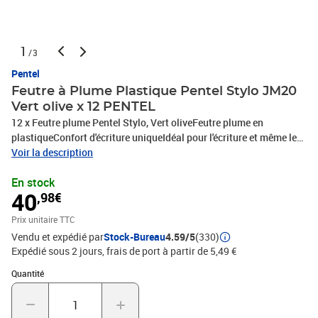
1
/3
Pentel
Feutre à Plume Plastique Pentel Stylo JM20
Vert olive x 12 PENTEL
12 x Feutre plume Pentel Stylo, Vert oliveFeutre plume en
plastiqueConfort d'écriture uniqueIdéal pour l'écriture et même le
dessinTrait fin à épaisCouleur de l'encre : vert olive, PHOTOS NON
Voir la description
CONTRACTUELLES
En stock
40
,98€
Prix unitaire TTC
Vendu et expédié par
Stock-Bureau
4.59/5
(330)
Expédié sous 2 jours, frais de port à partir de 5,49 €
Quantité : 1
Quantité