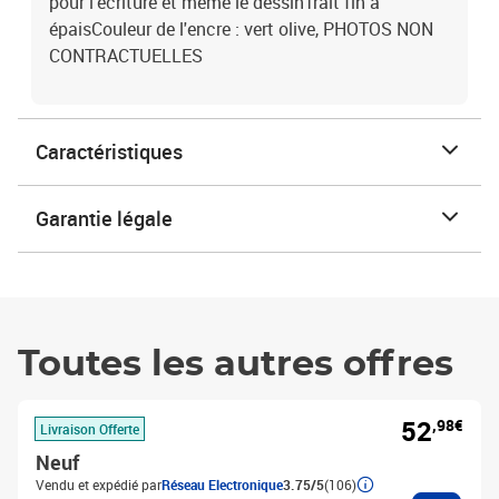
pour l'écriture et même le dessinTrait fin à
épaisCouleur de l'encre : vert olive, PHOTOS NON
CONTRACTUELLES
Caractéristiques
Garantie légale
Toutes les autres offres
52
,98€
Livraison Offerte
Neuf
Vendu et expédié par
Réseau Electronique
3.75/5
(106)
Ajouter