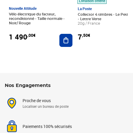
Livraison offerte
Nouvelle Attitude
La Poste
Vélo électrique du facteur,
Collector 4 timbres - Le Petit P
reconditionné - Taille normale -
- Lettre Verte
Noir/ Rouge
20g / France
1 490
7
,00€
,50€
Ajouter au panier
Nos Engagements
Proche de vous
Localiser un bureau de poste
Paiements 100% sécurisés