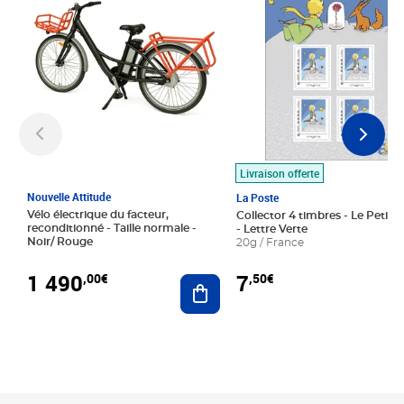
Livraison offerte
Nouvelle Attitude
La Poste
Vélo électrique du facteur,
Collector 4 timbres - Le Petit P
reconditionné - Taille normale -
- Lettre Verte
Noir/ Rouge
20g / France
1 490
7
,00€
,50€
Ajouter au panier