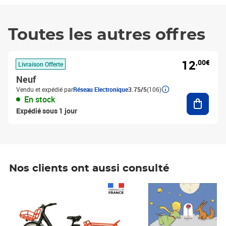
Toutes les autres offres
12
,00€
Livraison Offerte
Neuf
Vendu et expédié par
Réseau Electronique
3.75/5
(106)
Ajouter
En stock
Expédié sous 1 jour
Nos clients ont aussi consulté
Prix 1 490,00€
Prix 7,50€