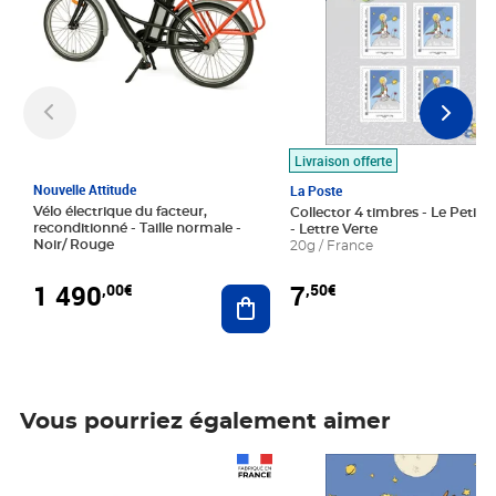
Livraison offerte
Nouvelle Attitude
La Poste
Vélo électrique du facteur,
Collector 4 timbres - Le Petit P
reconditionné - Taille normale -
- Lettre Verte
Noir/ Rouge
20g / France
1 490
7
,00€
,50€
Ajouter au panier
Vous pourriez également aimer
Prix 1 490,00€
Prix 7,50€