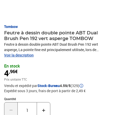
Tombow
Feutre à dessin double pointe ABT Dual
Brush Pen 192 vert asperge TOMBOW
Feutre à dessin double pointe ABT Dual Brush Pen 192 vert
asperge, La pointe fine est principalement utilisée, lors de
l'élaboration de lignes précises. La deuxième pointe est plus
Voir la description
épaisse et souple comme un pinceau, Le feutre pinceau pour un
En stock
maximum de créativité. Les pigments à base d'eau peuvent être
4
,96€
combinés entre eux et sont aquarellables pour de magnifiques
dégradés et des effets d'aquarelle, À base d'eau, les couleurs
Prix unitaire TTC
peuvent être mélangées et utilisées comme des aquarelles. Parfait
Vendu et expédié par
Stock-Bureau
4.59/5
(329)
pour créer des cartes, des motifs, croquis, les bandes dessinées,
Expédié sous 3 jours, frais de port à partir de 2,49 €
illustrations et bien plus encore, Ce stylo est inodore, Les couleurs
ne sont pas résistantes à la lumière.
Quantité : 1
Quantité