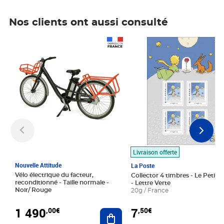
Nos clients ont aussi consulté
Prix 1 490,00€
Prix 7,50€
Livraison offerte
Nouvelle Attitude
La Poste
Vélo électrique du facteur,
Collector 4 timbres - Le Petit P
reconditionné - Taille normale -
- Lettre Verte
Noir/ Rouge
20g / France
1 490
7
,00€
,50€
Ajouter au panier