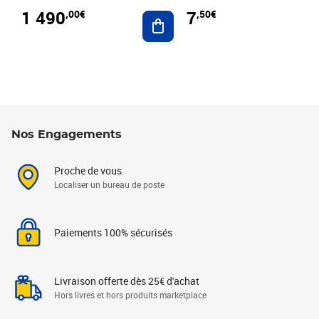
1 490
7
,00€
,50€
Ajouter au panier
Nos Engagements
Proche de vous
Localiser un bureau de poste
Paiements 100% sécurisés
Livraison offerte dès 25€ d'achat
Hors livres et hors produits marketplace