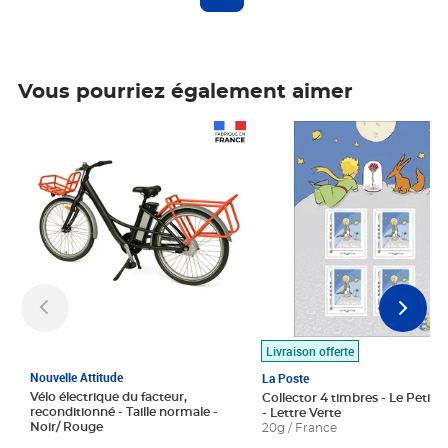
Vous pourriez également aimer
Prix 1 490,00€
Prix 7,50€
Livraison offerte
Nouvelle Attitude
La Poste
Vélo électrique du facteur,
Collector 4 timbres - Le Petit P
reconditionné - Taille normale -
- Lettre Verte
Noir/ Rouge
20g / France