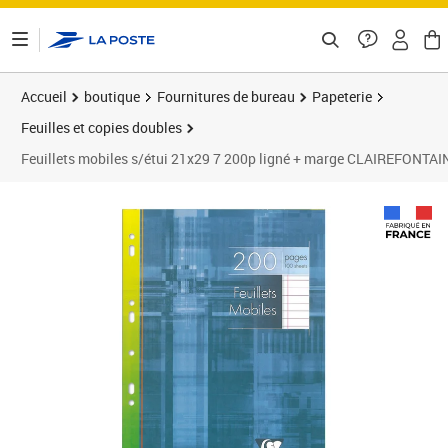
ontenu de la page
Accueil
boutique
Fournitures de bureau
Papeterie
Feuilles et copies doubles
Feuillets mobiles s/étui 21x29 7 200p ligné + marge CLAIREFONTAI
Prix 19,98€
Prix 2