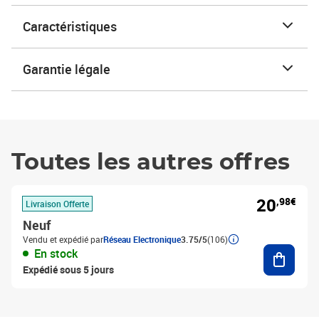
Caractéristiques
Garantie légale
Toutes les autres offres
20
,98€
Livraison Offerte
Neuf
Vendu et expédié par
Réseau Electronique
3.75/5
(106)
Ajouter
En stock
Expédié sous 5 jours