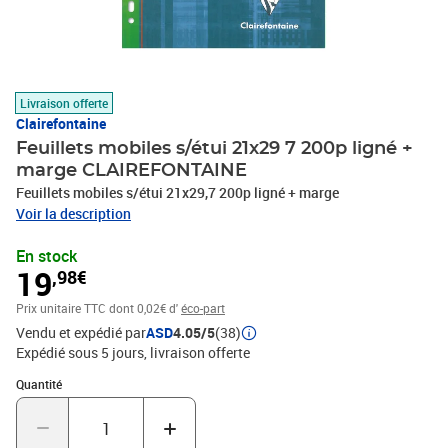
Livraison offerte
Clairefontaine
Feuillets mobiles s/étui 21x29 7 200p ligné +
marge CLAIREFONTAINE
Feuillets mobiles s/étui 21x29,7 200p ligné + marge
Voir la description
En stock
19
,98€
Prix unitaire TTC
dont 0,02€ d'
éco-part
Vendu et expédié par
ASD
4.05/5
(38)
Expédié sous 5 jours
livraison offerte
Quantité : 1
Quantité