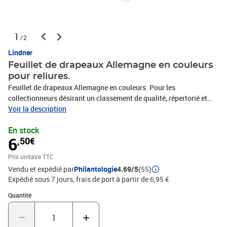
1
/2
Lindner
Feuillet de drapeaux Allemagne en couleurs
pour reliures.
Feuillet de drapeaux Allemagne en couleurs. Pour les
collectionneurs désirant un classement de qualité, répertorié et
étiqueté. A coller ou à glisser dans les fenêtres au dos des reliures.
Voir la description
Paquet de 6. Format 24 x 38 mm.
En stock
6
,50€
Prix unitaire TTC
Vendu et expédié par
Philantologie
4.69/5
(55)
Expédié sous 7 jours, frais de port à partir de 6,95 €
Quantité : 1
Quantité