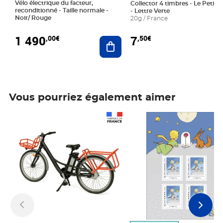
Vélo électrique du facteur,
Collector 4 timbres - Le Petit P
reconditionné - Taille normale -
- Lettre Verte
Noir/ Rouge
20g / France
1 490
7
,00€
,50€
Ajouter au panier
Vous pourriez également aimer
Prix 1 490,00€
Prix 7,50€