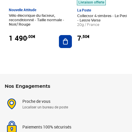
Livraison offerte
Nouvelle Attitude
La Poste
Vélo électrique du facteur,
Collector 4 timbres - Le Petit P
reconditionné - Taille normale -
- Lettre Verte
Noir/ Rouge
20g / France
1 490
7
,00€
,50€
Ajouter au panier
Nos Engagements
Proche de vous
Localiser un bureau de poste
Paiements 100% sécurisés