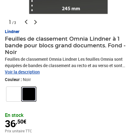
1
/3
Lindner
Feuilles de classement Omnia Lindner à 1
bande pour blocs grand documents. Fond -
Noir
Feuilles de classement Omnia Lindner Les feuilles Omnia sont
équipées de bandes de classement au recto et au verso et sont
ainsi une solution idéale pour les philatélistes désireux de ranger
Voir la description
un maximum de timbres sur une même feuille. Les 11 modèles
Couleur :
Noir
différents permettent de classer et de ranger toute sorte de
documents philatéliques. Les bandes sont en PVC sans plastifiant
acide. Les feuilles de classement Omnia (format 272 x 296 mm)
sont disponibles en fond noir ou fond blanc et s'adaptent aux
reliures Lindner 1120, 1121, 1102 Y, 1104, SRS et 1100.
En stock
36
,50€
Prix unitaire TTC