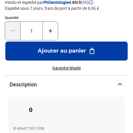
Vendu et expédié par
Philantologie
4.69/5
(55)
Expédié sous 7 jours, frais de port à partir de 6,95 €
Quantité : 1
Quantité
Ajouter au panier
Garantie légale
Description
0
ID 4044713011508