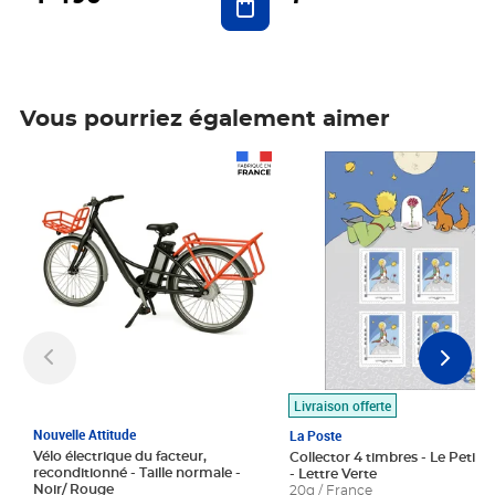
Vous pourriez également aimer
Prix 1 490,00€
Prix 7,50€
Livraison offerte
Nouvelle Attitude
La Poste
Vélo électrique du facteur,
Collector 4 timbres - Le Petit P
reconditionné - Taille normale -
- Lettre Verte
Noir/ Rouge
20g / France