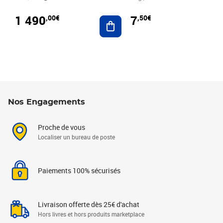
1 490
7
,00€
,50€
Ajouter au panier
Nos Engagements
Proche de vous
Localiser un bureau de poste
Paiements 100% sécurisés
Livraison offerte dès 25€ d'achat
Hors livres et hors produits marketplace