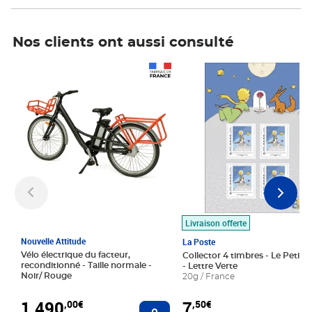
Nos clients ont aussi consulté
Prix 1 490,00€
Prix 7,50€
Livraison offerte
Nouvelle Attitude
La Poste
Vélo électrique du facteur,
Collector 4 timbres - Le Petit P
reconditionné - Taille normale -
- Lettre Verte
Noir/ Rouge
20g / France
1 490
7
,00€
,50€
Ajouter au panier