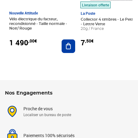
Livraison offerte
Nouvelle Attitude
La Poste
Vélo électrique du facteur,
Collector 4 timbres - Le Petit P
reconditionné - Taille normale -
- Lettre Verte
Noir/ Rouge
20g / France
1 490
7
,00€
,50€
Ajouter au panier
Nos Engagements
Proche de vous
Localiser un bureau de poste
Paiements 100% sécurisés