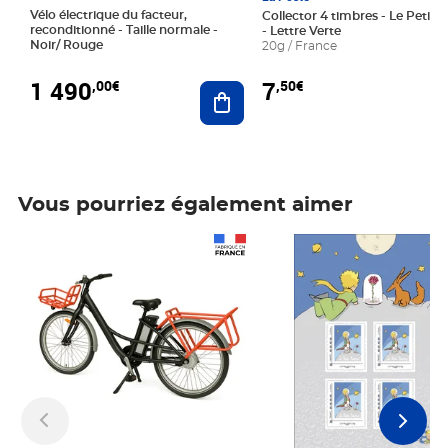
Vélo électrique du facteur,
Collector 4 timbres - Le Petit P
reconditionné - Taille normale -
- Lettre Verte
Noir/ Rouge
20g / France
1 490
7
,00€
,50€
Ajouter au panier
Vous pourriez également aimer
Prix 1 490,00€
Prix 7,50€