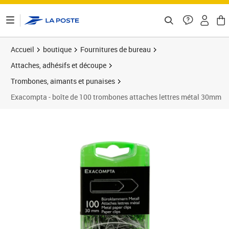
ontenu de la page
Accueil
boutique
Fournitures de bureau
Attaches, adhésifs et découpe
Trombones, aimants et punaises
Exacompta - boîte de 100 trombones attaches lettres métal 30mm
Prix 4,50€