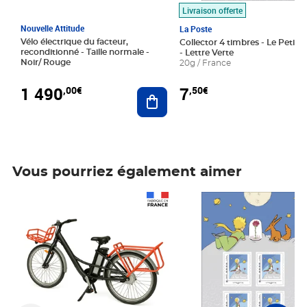
Livraison offerte
Nouvelle Attitude
La Poste
Vélo électrique du facteur,
Collector 4 timbres - Le Petit P
reconditionné - Taille normale -
- Lettre Verte
Noir/ Rouge
20g / France
1 490
7
,00€
,50€
Ajouter au panier
Vous pourriez également aimer
Prix 1 490,00€
Prix 7,50€