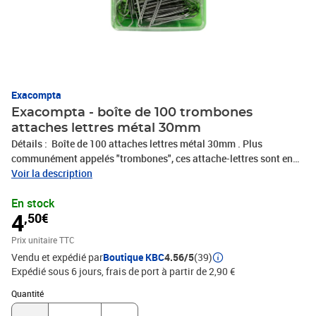
Exacompta
Exacompta - boîte de 100 trombones
attaches lettres métal 30mm
Détails : Boîte de 100 attaches lettres métal 30mm . Plus
communément appelés "trombones", ces attache-lettres sont en
métal argenté. Idéal pour relier les documents non perforés. Livré
Voir la description
en boîte distributrice refermable. Marque : Exacompta
En stock
4
,50€
Prix unitaire TTC
Vendu et expédié par
Boutique KBC
4.56/5
(39)
Expédié sous 6 jours, frais de port à partir de 2,90 €
Quantité : 1
Quantité