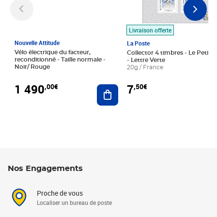
Livraison offerte
Nouvelle Attitude
La Poste
Vélo électrique du facteur,
Collector 4 timbres - Le Petit P
reconditionné - Taille normale -
- Lettre Verte
Noir/ Rouge
20g / France
1 490
7
,00€
,50€
Ajouter au panier
Nos Engagements
Proche de vous
Localiser un bureau de poste