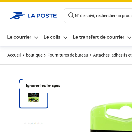
ontenu de la page
N° de suivi, rechercher un produi
Le courrier
Le colis
Le transfert de courrier
Accueil
boutique
Fournitures de bureau
Attaches, adhésifs e
Ignorer les images