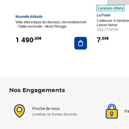
Livraison offerte
La Poste
Nouvelle Attitude
Collector 4 timbres
Vélo électrique du facteur, reconditionné
Lettre Verte
- Taille normale - Noir/ Rouge
20g / France
1 490
7
,00€
,50€
Ajouter au panier
Nos Engagements
Proche de vous
Pa
Localiser un bureau de poste