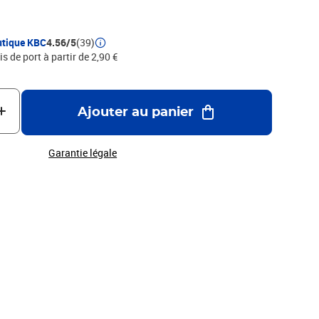
production ou de distribution &hellip Couleurs : assorties Marque : Exacompta
utique KBC
4.56/5
(39)
is de port à partir de 2,90 €
Ajouter au panier
Garantie légale