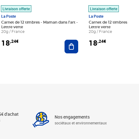
Livraison offerte
Livraison offerte
La Poste
La Poste
Carnet de 12 timbres - Maman dans l'art -
Carnet de 12 timbres - Le bl
Lettre verte
Lettre verte
20g / France
20g / France
18
18
,24€
,24€
r au panier
Ajouter au panier
5€ d'achat
Nos engagements
s
sociétaux et environnementaux