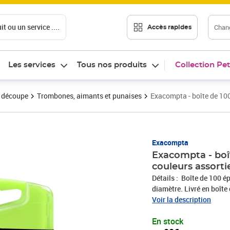
t ou un service ....
Chang
Accès rapides
Les services
Tous nos produits
Collection Pet
t découpe
Trombones, aimants et punaises
Exacompta - boîte de 100
Prix 8,00€
Exacompta
Exacompta - boî
couleurs assorti
Détails : Boîte de 100 é
diamètre. Livré en boîte 
Permet d'épingler en tout
Voir la description
plastique, garantit la pr
En stock
indiquer, sur des plans o