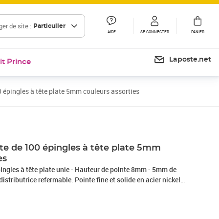
er de site :
Particulier
AIDE
SE CONNECTER
PANIER
Laposte.net
it Prince
 épingles à tête plate 5mm couleurs assorties
te de 100 épingles à tête plate 5mm
es
pingles à tête plate unie - Hauteur de pointe 8mm - 5mm de
distributrice refermable. Pointe fine et solide en acier nickelé.
e sécurité : la pointe de l'épingle en T, enrobée de la coque
otection des doigts lorsqu'on enfonce l'épingle. Idéal pour
u cartes, des itinéraires, des secteurs, localiser des lieux de