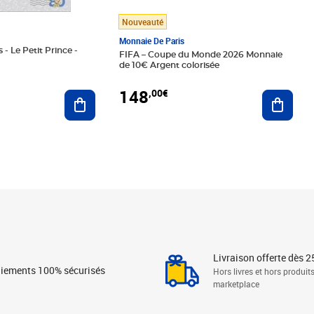
Nouveauté
Monnaie De Paris
 - Le Petit Prince -
FIFA – Coupe du Monde 2026 Monnaie
de 10€ Argent colorisée
148
,00€
Ajouter au panier
Ajoute
Livraison offerte dès 2
iements 100% sécurisés
Hors livres et hors produit
marketplace