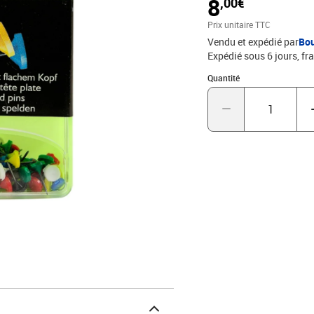
8
,00€
Prix unitaire TTC
Vendu et expédié par
Bo
Expédié sous 6 jours, fra
Quantité : 1
Quantité