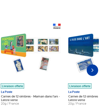
Prix 18,24€
Prix 18,24€
Livraison offerte
Livraison offerte
La Poste
La Poste
Carnet de 12 timbres - Maman dans l'art -
Carnet de 12 timbres - Le bl
Lettre verte
Lettre verte
20g / France
20g / France