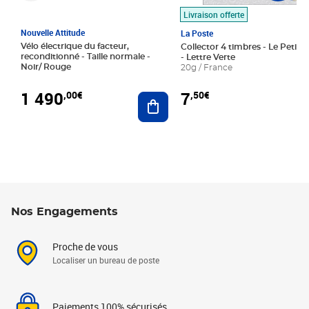
Livraison offerte
Nouvelle Attitude
La Poste
Vélo électrique du facteur,
Collector 4 timbres - Le Petit P
reconditionné - Taille normale -
- Lettre Verte
Noir/ Rouge
20g / France
1 490
7
,00€
,50€
Ajouter au panier
Nos Engagements
Proche de vous
Localiser un bureau de poste
Paiements 100% sécurisés