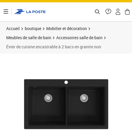
ontenu de la page
Accueil
boutique
Mobilier et décoration
Meubles de salle de bain
Accessoires salle de bain
Évier de cuisine encastrable à 2 bacs en granite noir
Prix barré 249,99 €
Prix 233,52€