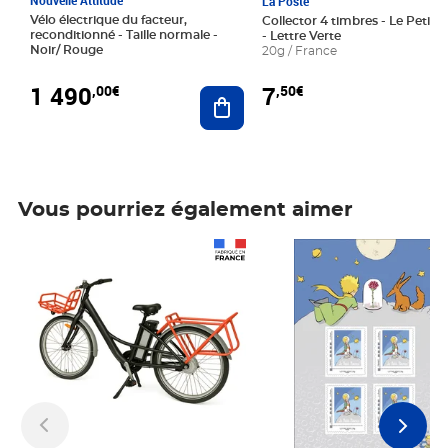
La Poste
Vélo électrique du facteur,
Collector 4 timbres - Le Petit P
reconditionné - Taille normale -
- Lettre Verte
Noir/ Rouge
20g / France
1 490
7
,00€
,50€
Ajouter au panier
Vous pourriez également aimer
Prix 1 490,00€
Prix 7,50€