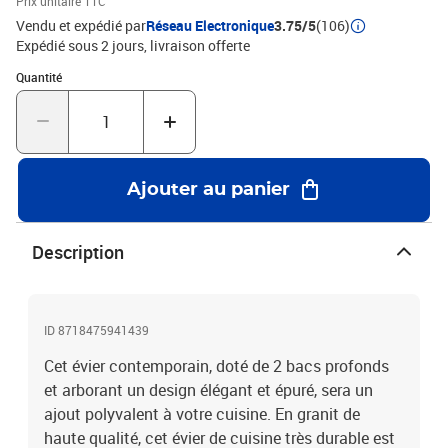
Prix unitaire TTC
l)Dimensions des bacs : 390 x 400 x 200 mm (L x l x P)Base
Vendu et expédié par
Réseau Electronique
3.75/5
(106)
minimum de l'unité : 900 mmType d'installation :
Expédié sous 2 jours
livraison offerte
encastréeRésistant à la chaleur jusqu'à 280 ° CRésistant aux
Quantité : 1
Quantité
rayures et aux tâchesLes crépines sont incluses pour récupérer et
retirer facilement les débrisFacile à monter
Ajouter au panier
Description
ID 8718475941439
Cet évier contemporain, doté de 2 bacs profonds
et arborant un design élégant et épuré, sera un
ajout polyvalent à votre cuisine. En granit de
haute qualité, cet évier de cuisine très durable est