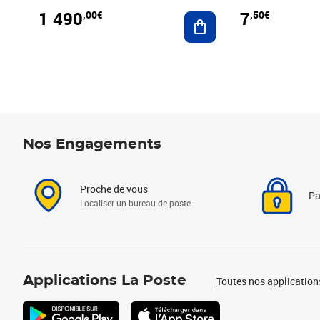
1 490
7
,00€
,50€
Ajouter au panier
Nos Engagements
Proche de vous
Pa
Localiser un bureau de poste
Applications La Poste
Toutes nos application