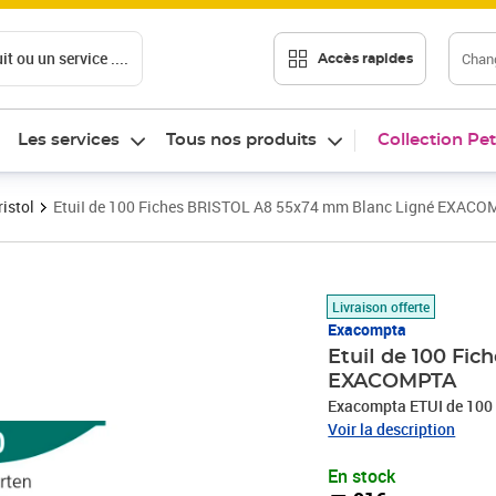
t ou un service ....
Chang
Accès rapides
Les services
Tous nos produits
Collection Pet
ristol
EtuiI de 100 Fiches BRISTOL A8 55x74 mm Blanc Ligné EXAC
Prix 5,91€
Livraison offerte
Exacompta
EtuiI de 100 Fi
EXACOMPTA
Exacompta ETUI de 100
Voir la description
En stock