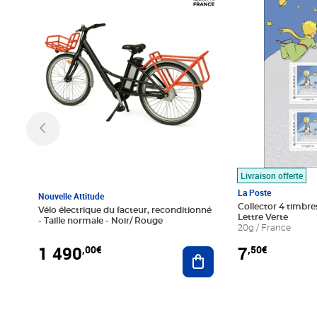
Livraison offerte
La Poste
Nouvelle Attitude
Collector 4 timbres
Vélo électrique du facteur, reconditionné
Lettre Verte
- Taille normale - Noir/ Rouge
20g / France
1 490
7
,00€
,50€
Ajouter au panier