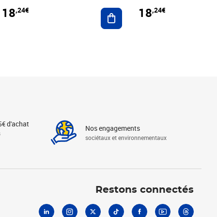
18
18
,24€
,24€
r au panier
Ajouter au panier
5€ d'achat
Nos engagements
s
sociétaux et environnementaux
Linkedin
Instagram
X
Tiktok
Facebook
Youtube
Threads
Restons connectés