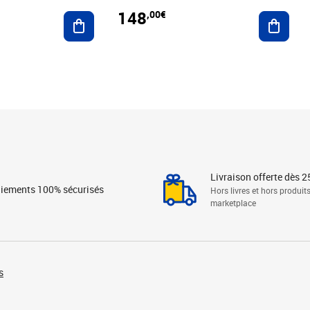
148
,00€
Ajouter au panier
Ajoute
Livraison offerte dès 2
iements 100% sécurisés
Hors livres et hors produit
marketplace
s