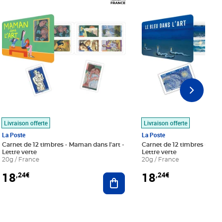
Livraison offerte
Livraison offerte
La Poste
La Poste
Carnet de 12 timbres - Maman dans l'art -
Carnet de 12 timbres - Le bl
Lettre verte
Lettre verte
20g / France
20g / France
18
18
,24€
,24€
r au panier
Ajouter au panier