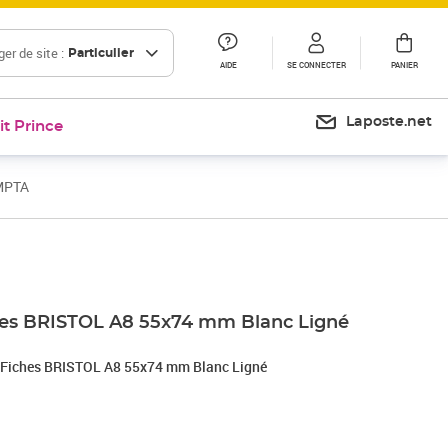
er de site :
Particulier
AIDE
SE CONNECTER
PANIER
Laposte.net
it Prince
OMPTA
Prix 5,96€
Prix 4,29€
Prix 12,00€
ches BRISTOL A8 55x74 mm Blanc Ligné
 Fiches BRISTOL A8 55x74 mm Blanc Ligné