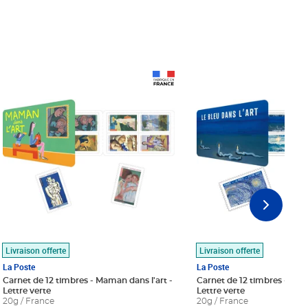
Prix 18,24€
Prix 18,24€
Livraison offerte
Livraison offerte
La Poste
La Poste
Carnet de 12 timbres - Maman dans l'art -
Carnet de 12 timbres - Le bl
Lettre verte
Lettre verte
20g / France
20g / France