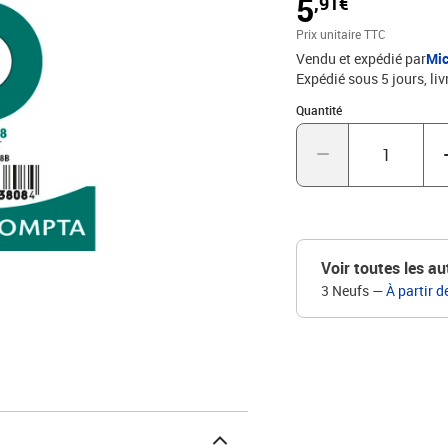
5
,91€
Prix unitaire TTC
Vendu et expédié par
Mic
Expédié sous 5 jours
liv
Quantité : 1
Quantité
Voir toutes les au
3 Neufs
—
À partir d