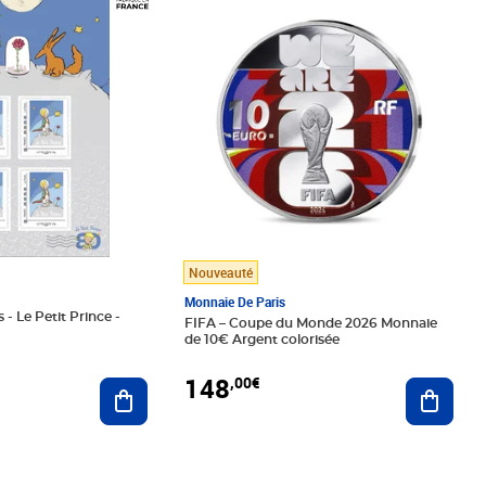
Nouveauté
Monnaie De Paris
 - Le Petit Prince -
FIFA – Coupe du Monde 2026 Monnaie
de 10€ Argent colorisée
148
,00€
Ajouter au panier
Ajoute