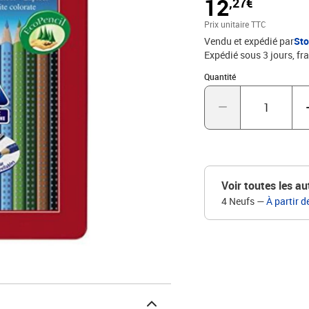
12
,27€
chaud
Prix unitaire TTC
Vendu et expédié par
St
Expédié sous 3 jours, fra
Quantité : 1
Quantité
Voir toutes les au
4 Neufs
—
À partir d