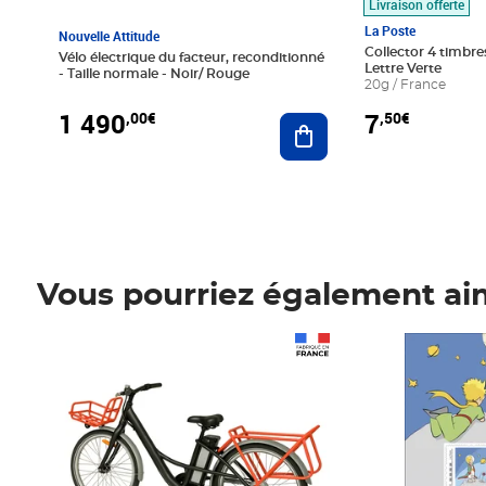
Livraison offerte
La Poste
Nouvelle Attitude
Collector 4 timbres
Vélo électrique du facteur, reconditionné
Lettre Verte
- Taille normale - Noir/ Rouge
20g / France
1 490
7
,00€
,50€
Ajouter au panier
Vous pourriez également ai
Prix 1 490,00€
Prix 7,50€