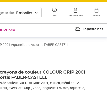
er de site :
Particulier
AIDE
SE CONNECTER
PANIER
Laposte.net
it Prince
IP 2001 Aquarellable Assortis FABER-CASTELL
Prix 18,51€
Prix 19,64€
Prix 14,39€
2 crayons de couleur COLOUR GRIP 2001
sortis FABER-CASTELL
de couleur COLOUR GRIP 2001, étui en, métal de 12,
ouleur, avec Soft-Grip-, Zone, longueur: 175 mm, aquarelle,
 -112413, largeur de la mine: 3,0 mm, assortie dans les
m, jaune chrome foncé, rouge germanium clair, couleur chair
alt, bleu indien, vert-pré, vert olive, ocre brûlé, noir et gris