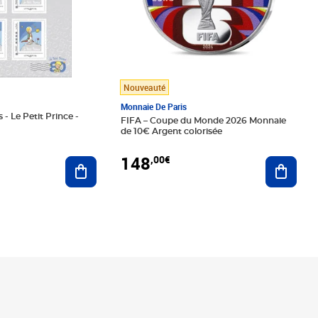
Nouveauté
Monnaie De Paris
 - Le Petit Prince -
FIFA – Coupe du Monde 2026 Monnaie
de 10€ Argent colorisée
148
,00€
Ajouter au panier
Ajoute