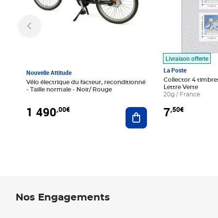
Livraison offerte
La Poste
Nouvelle Attitude
Collector 4 timbres
Vélo électrique du facteur, reconditionné
Lettre Verte
- Taille normale - Noir/ Rouge
20g / France
1 490
7
,00€
,50€
Ajouter au panier
Nos Engagements