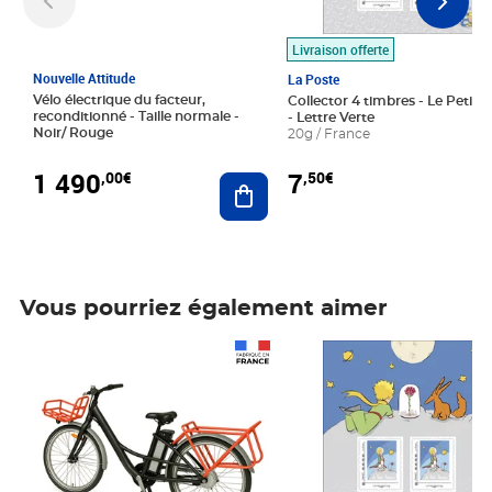
Livraison offerte
Nouvelle Attitude
La Poste
Vélo électrique du facteur,
Collector 4 timbres - Le Petit P
reconditionné - Taille normale -
- Lettre Verte
Noir/ Rouge
20g / France
1 490
7
,00€
,50€
Ajouter au panier
Vous pourriez également aimer
Prix 1 490,00€
Prix 7,50€