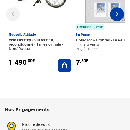
Livraison offerte
Nouvelle Attitude
La Poste
Vélo électrique du facteur,
Collector 4 timbres - Le Petit P
reconditionné - Taille normale -
- Lettre Verte
Noir/ Rouge
20g / France
1 490
7
,00€
,50€
Ajouter au panier
Nos Engagements
Proche de vous