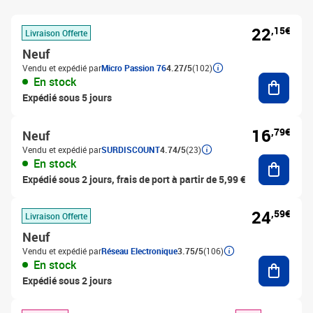
22
,15€
Livraison Offerte
Neuf
Vendu et expédié par
Micro Passion 76
4.27/5
(102)
Ajouter
En stock
Expédié sous 5 jours
16
,79€
Neuf
Vendu et expédié par
SURDISCOUNT
4.74/5
(23)
Ajouter
En stock
Expédié sous 2 jours, frais de port à partir de 5,99 €
24
,59€
Livraison Offerte
Neuf
Vendu et expédié par
Réseau Electronique
3.75/5
(106)
Ajouter
En stock
Expédié sous 2 jours