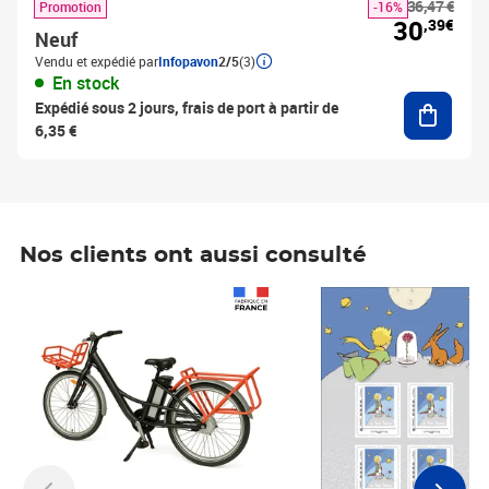
36,47 €
Promotion
-16%
30
,39€
Neuf
Vendu et expédié par
Infopavon
2/5
(3)
En stock
Ajouter
Expédié sous 2 jours, frais de port à partir de
6,35 €
Nos clients ont aussi consulté
Prix 1 490,00€
Prix 7,50€