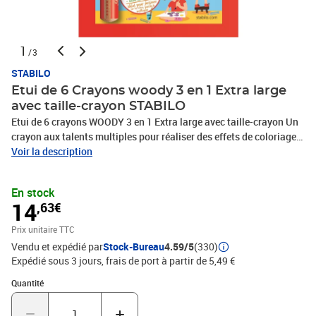
1
/3
STABILO
Etui de 6 Crayons woody 3 en 1 Extra large
avec taille-crayon STABILO
Etui de 6 crayons WOODY 3 en 1 Extra large avec taille-crayon Un
crayon aux talents multiples pour réaliser des effets de coloriage
infinis :Crayon Aquarellable, Crayon de couleur, Craies grasseMine
Voir la description
très douce très pigmentée pour des couleurs intenses, idéal pour
utilisation sur papier foncé, bois de haute qualité (cèdre)Ecrit sur
En stock
presque tous les supports (verre, bois, plastique ...),
14
,63€
lavableIndestructible, sa mine ne casse pas au moindre laisser
tomber
Prix unitaire TTC
Vendu et expédié par
Stock-Bureau
4.59/5
(330)
Expédié sous 3 jours, frais de port à partir de 5,49 €
Quantité : 1
Quantité