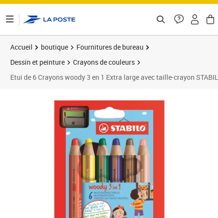
ontenu de la page
Accueil
boutique
Fournitures de bureau
Dessin et peinture
Crayons de couleurs
Etui de 6 Crayons woody 3 en 1 Extra large avec taille-crayon STABI
Prix 14,63€
Prix 2
Prix 1
Prix 2
Prix b
Prix 3