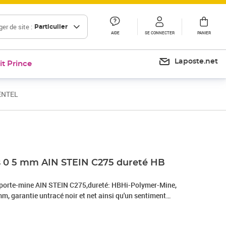
er de site :
Particulier
AIDE
SE CONNECTER
PANIER
Laposte.net
it Prince
PENTEL
Prix 2,82€
Prix 3,59€
Prix 12,00€
s 0 5 mm AIN STEIN C275 dureté HB
r porte-mine AIN STEIN C275,dureté: HBHi-Polymer-Mine,
m, garantie untracé noir et net ainsi qu'un sentiment
ant aux rayures, écriture à émotion sans rayurescontenu: 40
HBO)