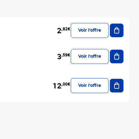
Ajouter a
2
,82€
Voir l'offre
Ajouter a
3
,59€
Voir l'offre
Ajouter a
12
,00€
Voir l'offre