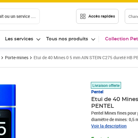
t ou un service ....
Chang
Accès rapides
Les services
Tous nos produits
Collection Pet
Porte-mines
Etui de 40 Mines 0 5 mm AIN STEIN C275 dureté HB 
Prix 5,26€
Livraison offerte
Pentel
Etui de 40 Mine
PENTEL
Pentel Mines fines pou
diamètre de mines: 0,5 m
d'écriture doux etrésist
Voir la description
pièces(C275-HB, C275-