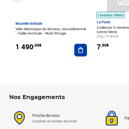
Livraison offerte
La Poste
Nouvelle Attitude
Collector 4 timbres
Vélo électrique du facteur, reconditionné
Lettre Verte
- Taille normale - Noir/ Rouge
20g / France
1 490
7
,00€
,50€
Ajouter au panier
Nos Engagements
Proche de vous
Pa
Localiser un bureau de poste