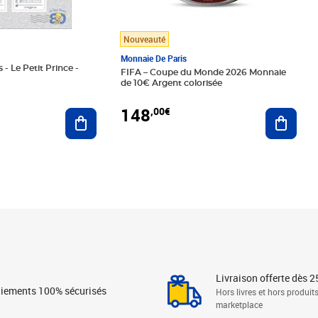
Nouveauté
Monnaie De Paris
 - Le Petit Prince -
FIFA – Coupe du Monde 2026 Monnaie
de 10€ Argent colorisée
148
,00€
Ajouter au panier
Ajoute
Livraison offerte dès 2
iements 100% sécurisés
Hors livres et hors produit
marketplace