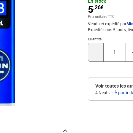
En stock
5
,26€
Prix unitaire TTC
Vendu et expédié par
Mic
Expédié sous 5 jours
liv
Quantité : 1
Quantité
Voir toutes les au
4 Neufs
—
À partir d