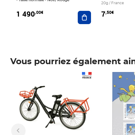
20g / France
1 490
7
,00€
,50€
Ajouter au panier
Vous pourriez également ai
Prix 1 490,00€
Prix 7,50€