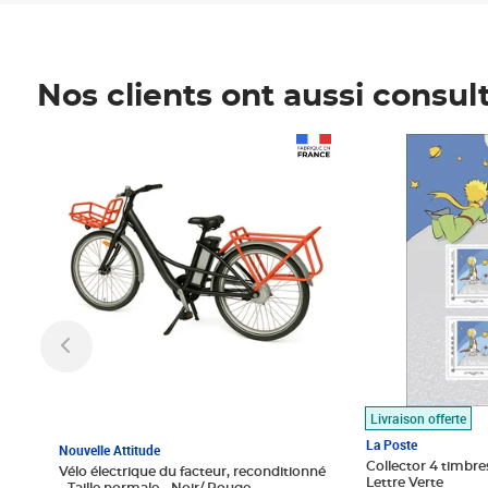
Nos clients ont aussi consul
Prix 1 490,00€
Prix 7,50€
Livraison offerte
La Poste
Nouvelle Attitude
Collector 4 timbres
Vélo électrique du facteur, reconditionné
Lettre Verte
- Taille normale - Noir/ Rouge