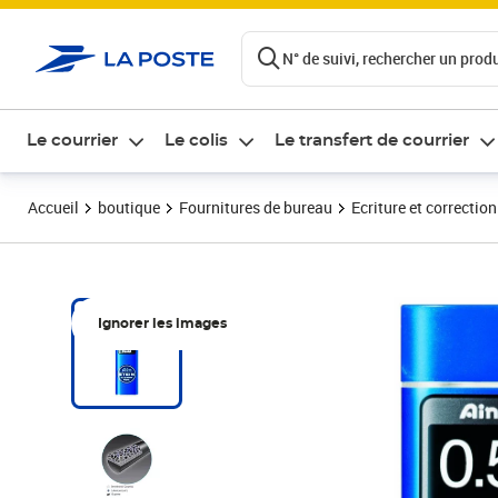
ontenu de la page
N° de suivi, rechercher un produi
Le courrier
Le colis
Le transfert de courrier
Accueil
boutique
Fournitures de bureau
Ecriture et correction
Ignorer les images