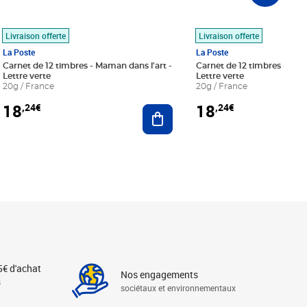
Livraison offerte
Livraison offerte
La Poste
La Poste
Carnet de 12 timbres - Maman dans l'art -
Carnet de 12 timbres - Le bl
Lettre verte
Lettre verte
20g / France
20g / France
18
18
,24€
,24€
r au panier
Ajouter au panier
5€ d'achat
Nos engagements
s
sociétaux et environnementaux