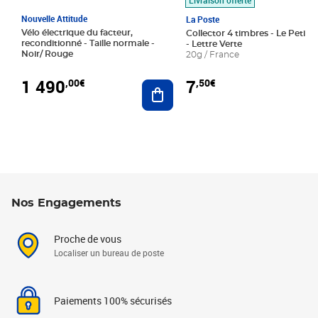
Nouvelle Attitude
La Poste
Vélo électrique du facteur,
Collector 4 timbres - Le Petit P
reconditionné - Taille normale -
- Lettre Verte
Noir/ Rouge
20g / France
1 490
7
,00€
,50€
Ajouter au panier
Nos Engagements
Proche de vous
Localiser un bureau de poste
Paiements 100% sécurisés