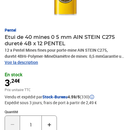
Pentel
Etui de 40 mines 0 5 mm AIN STEIN C275
dureté 4B x 12 PENTEL
12 x Pentel Mines fines pour porte-mine AIN STEIN C275,
dureté:4BHi-Polymer-MineDiamètre de mines: 0,5 mmGarantie un
tracé noir et net ainsi qu'un sentiment d'écriture doux et résistant
Voir la description
aux rayures, écriture à émotion sans rayuresContenu: 40 pièces,
En stock
PHOTOS NON CONTRACTUELLES
3
,24€
Prix unitaire TTC
Vendu et expédié par
Stock-Bureau
4.59/5
(330)
Expédié sous 3 jours, frais de port à partir de 2,49 €
Quantité : 1
Quantité