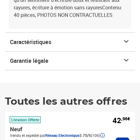
qu'un sentiment d'écriture doux et résistant aux
rayures, écriture à émotion sans rayuresContenu:
40 pièces, PHOTOS NON CONTRACTUELLES
Caractéristiques
Garantie légale
Toutes les autres offres
42
,96€
Livraison Offerte
Neuf
Vendu et expédié par
Réseau Electronique
3.75/5
(106)
Ajouter