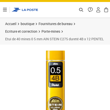
ontenu de la page
Accueil
boutique
Fournitures de bureau
Ecriture et correction
Porte-mines
Etui de 40 mines 0 5 mm AIN STEIN C275 dureté 4B x 12 PENTEL
Prix 3,24€
Prix 4