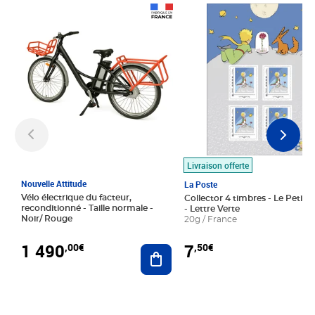
Prix 1 490,00€
Prix 7,50€
Livraison offerte
Nouvelle Attitude
La Poste
Vélo électrique du facteur,
Collector 4 timbres - Le Petit P
reconditionné - Taille normale -
- Lettre Verte
Noir/ Rouge
20g / France
1 490
7
,00€
,50€
Ajouter au panier