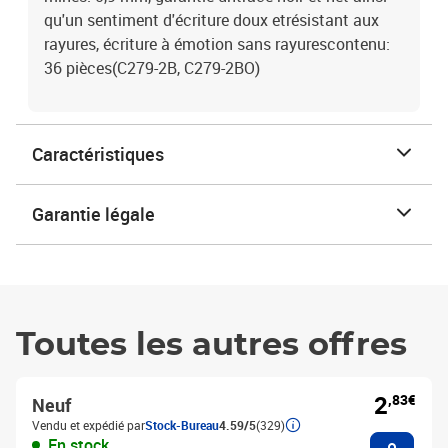
qu'un sentiment d'écriture doux etrésistant aux
rayures, écriture à émotion sans rayurescontenu:
36 pièces(C279-2B, C279-2BO)
Caractéristiques
Garantie légale
Toutes les autres offres
2
,83€
Neuf
Vendu et expédié par
Stock-Bureau
4.59/5
(329)
Ajouter
En stock