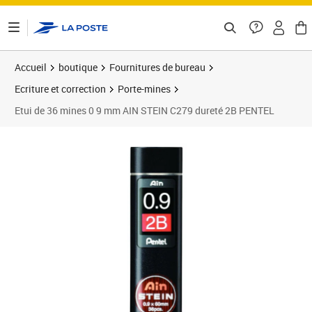
ontenu de la page
Accueil
boutique
Fournitures de bureau
Ecriture et correction
Porte-mines
Etui de 36 mines 0 9 mm AIN STEIN C279 dureté 2B PENTEL
Prix 5,27€
Prix 2
Prix 1
Prix 1