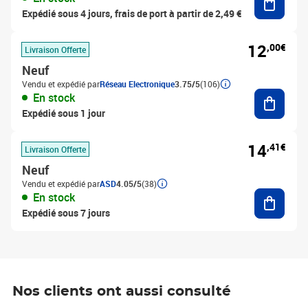
Expédié sous 4 jours, frais de port à partir de 2,49 €
12
,00€
Livraison Offerte
Neuf
Vendu et expédié par
Réseau Electronique
3.75/5
(106)
Ajouter
En stock
Expédié sous 1 jour
14
,41€
Livraison Offerte
Neuf
Vendu et expédié par
ASD
4.05/5
(38)
Ajouter
En stock
Expédié sous 7 jours
Nos clients ont aussi consulté