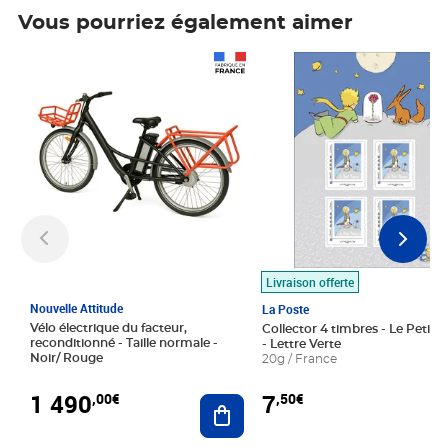
Vous pourriez également aimer
Prix 1 490,00€
Prix 7,50€
Livraison offerte
Nouvelle Attitude
La Poste
Vélo électrique du facteur,
Collector 4 timbres - Le Petit P
reconditionné - Taille normale -
- Lettre Verte
Noir/ Rouge
20g / France
1 490
7
,00€
,50€
Ajouter au panier