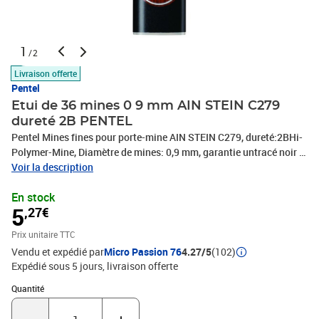
1
/2
Livraison offerte
Pentel
Etui de 36 mines 0 9 mm AIN STEIN C279
dureté 2B PENTEL
Pentel Mines fines pour porte-mine AIN STEIN C279, dureté:2BHi-
Polymer-Mine, Diamètre de mines: 0,9 mm, garantie untracé noir et
net ainsi qu'un sentiment d'écriture doux etrésistant aux rayures,
Voir la description
écriture à émotion sans rayurescontenu: 36 pièces(C279-2B,
En stock
C279-2BO)
5
,27€
Prix unitaire TTC
Vendu et expédié par
Micro Passion 76
4.27/5
(102)
Expédié sous 5 jours
livraison offerte
Quantité : 1
Quantité