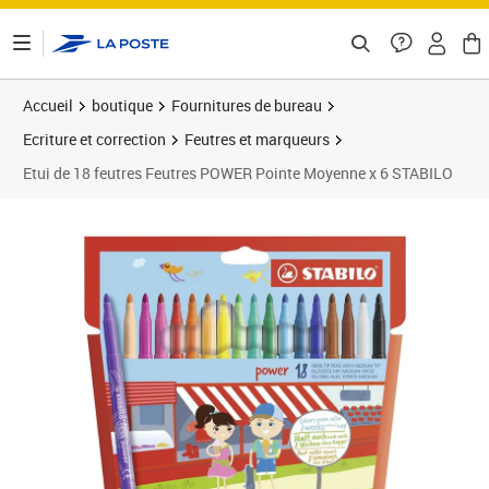
ontenu de la page
Accueil
boutique
Fournitures de bureau
Ecriture et correction
Feutres et marqueurs
Etui de 18 feutres Feutres POWER Pointe Moyenne x 6 STABILO
Prix 36,81€
Prix 4