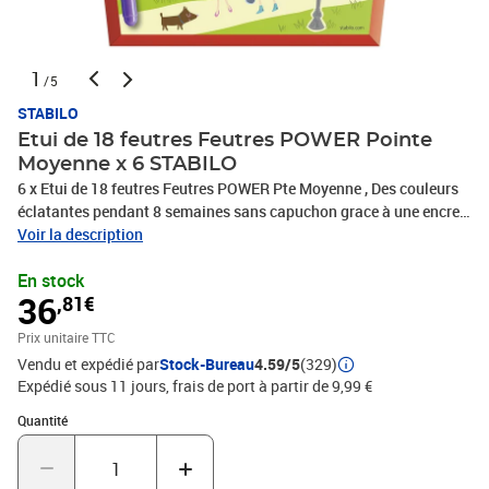
1
/5
STABILO
Etui de 18 feutres Feutres POWER Pointe
Moyenne x 6 STABILO
6 x Etui de 18 feutres Feutres POWER Pte Moyenne , Des couleurs
éclatantes pendant 8 semaines sans capuchon grace à une encre
spéciale, Pointe moyenne bloquée pour dessiner et colorier, Encre
Voir la description
lavable, Capuchon ventilé, PHOTO NON CONTRACTUELLE
En stock
36
,81€
Prix unitaire TTC
Vendu et expédié par
Stock-Bureau
4.59/5
(329)
Expédié sous 11 jours, frais de port à partir de 9,99 €
Quantité : 1
Quantité