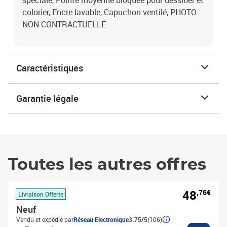
spéciale, Pointe moyenne bloquée pour dessiner et
colorier, Encre lavable, Capuchon ventilé, PHOTO
NON CONTRACTUELLE
Caractéristiques
Garantie légale
Toutes les autres offres
48
,76€
Livraison Offerte
Neuf
Vendu et expédié par
Réseau Electronique
3.75/5
(106)
Ajouter