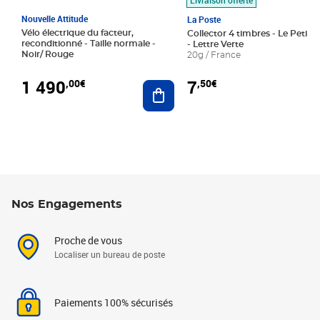
Nouvelle Attitude
La Poste
Vélo électrique du facteur,
Collector 4 timbres - Le Petit P
reconditionné - Taille normale -
- Lettre Verte
Noir/ Rouge
20g / France
1 490
7
,00€
,50€
Ajouter au panier
Nos Engagements
Proche de vous
Localiser un bureau de poste
Paiements 100% sécurisés