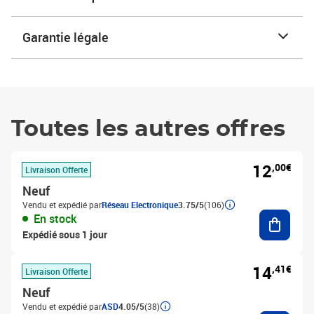
Garantie légale
Toutes les autres offres
12
,00€
Livraison Offerte
Neuf
Vendu et expédié par
Réseau Electronique
3.75/5
(106)
Ajouter
En stock
Expédié sous 1 jour
14
,41€
Livraison Offerte
Neuf
Vendu et expédié par
ASD
4.05/5
(38)