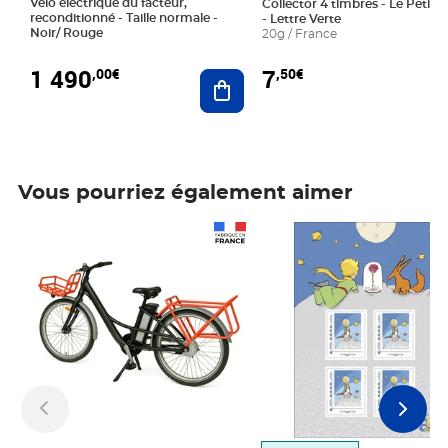
Vélo électrique du facteur,
Collector 4 timbres - Le Petit P
reconditionné - Taille normale -
- Lettre Verte
Noir/ Rouge
20g / France
1 490
7
,00€
,50€
Ajouter au panier
Vous pourriez également aimer
Prix 1 490,00€
Prix 7,50€