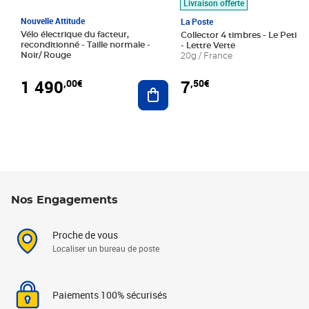
Livraison offerte
Nouvelle Attitude
La Poste
Vélo électrique du facteur,
Collector 4 timbres - Le Petit P
reconditionné - Taille normale -
- Lettre Verte
Noir/ Rouge
20g / France
1 490
7
,00€
,50€
Ajouter au panier
Nos Engagements
Proche de vous
Localiser un bureau de poste
Paiements 100% sécurisés