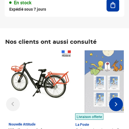
Ajouter
En stock
Expédié sous 7 jours
Nos clients ont aussi consulté
Prix 1 490,00€
Prix 7,50€
Livraison offerte
Nouvelle Attitude
La Poste