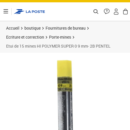
ontenu de la page
Accueil
boutique
Fournitures de bureau
Ecriture et correction
Porte-mines
Etui de 15 mines HI POLYMER SUPER 0 9 mm- 2B PENTEL
Prix 1,75€
Prix 1
Prix 1