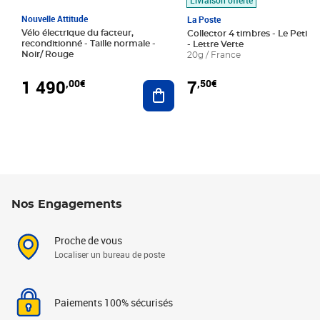
Nouvelle Attitude
La Poste
Vélo électrique du facteur,
Collector 4 timbres - Le Petit P
reconditionné - Taille normale -
- Lettre Verte
Noir/ Rouge
20g / France
1 490
7
,00€
,50€
Ajouter au panier
Nos Engagements
Proche de vous
Localiser un bureau de poste
Paiements 100% sécurisés