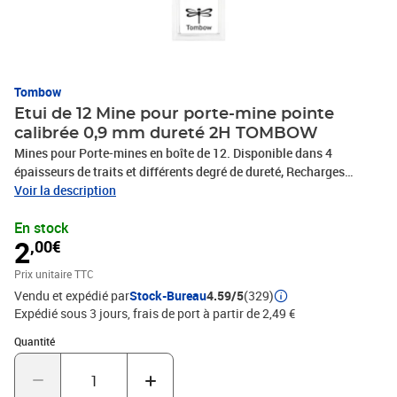
Tombow
Etui de 12 Mine pour porte-mine pointe
calibrée 0,9 mm dureté 2H TOMBOW
Mines pour Porte-mines en boîte de 12. Disponible dans 4
épaisseurs de traits et différents degré de dureté, Recharges
adaptées à tous les porte-mines Tombow. Disponible en quatre
Voir la description
largeurs de trait différentes (0,3mm, 0,5mm, 0,7mm et 0,9mm) et
En stock
différentes duretés.
2
,00€
Prix unitaire TTC
Vendu et expédié par
Stock-Bureau
4.59/5
(329)
Expédié sous 3 jours, frais de port à partir de 2,49 €
Quantité : 1
Quantité