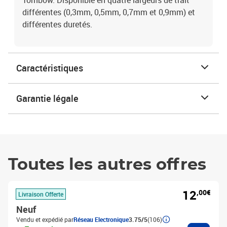
Tombow. Disponible en quatre largeurs de trait
différentes (0,3mm, 0,5mm, 0,7mm et 0,9mm) et
différentes duretés.
Caractéristiques
Garantie légale
Toutes les autres offres
12
,00€
Livraison Offerte
Neuf
Vendu et expédié par
Réseau Electronique
3.75/5
(106)
Ajouter