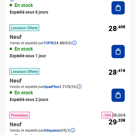
Ajouter
En stock
Expédié sous 6 jours
28
,40€
Livraison Offerte
Neuf
Vendu et expédié par
TOPBIZ
4.88/5
(8)
Ajouter
En stock
Expédié sous 1 jour
28
,41€
Livraison Offerte
Neuf
Vendu et expédié par
GpasPlus
3.77/5
(56)
Ajouter
En stock
Expédié sous 2 jours
35,20 €
Promotion
-16%
29
,33€
Neuf
Vendu et expédié par
Infopavon
2/5
(3)