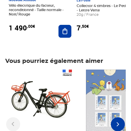
La Poste
Vélo électrique du facteur,
Collector 4 timbres - Le Petit P
reconditionné - Taille normale -
- Lettre Verte
Noir/ Rouge
20g / France
1 490
7
,00€
,50€
Ajouter au panier
Vous pourriez également aimer
Prix 1 490,00€
Prix 7,50€