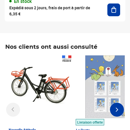
En stock
Ajouter
Expédié sous 2 jours, frais de port à partir de
6,35 €
Nos clients ont aussi consulté
Prix 1 490,00€
Prix 7,50€
Livraison offerte
Nouvelle Attitude