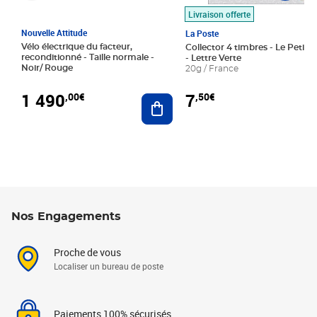
Livraison offerte
Nouvelle Attitude
La Poste
Vélo électrique du facteur,
Collector 4 timbres - Le Petit P
reconditionné - Taille normale -
- Lettre Verte
Noir/ Rouge
20g / France
1 490
7
,00€
,50€
Ajouter au panier
Nos Engagements
Proche de vous
Localiser un bureau de poste
Paiements 100% sécurisés