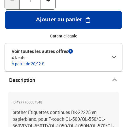
Ajouter au panier
Garantie légale
Voir toutes les autres offres
4
4 Neufs
—
À partir de 20,92 €
Description
ID 4977766667548
brother Etiquettes continues DK-22225 en
papierblanc, pour P-touch QL-500/QL-550/QL-
560VP/QL-650TD/QL-1050/QL-1050N/QL-570/QL-