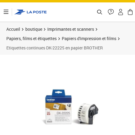
ontenu de la page
Accueil
boutique
Imprimantes et scanners
Papiers, films et étiquettes
Papiers d'impression et films
Etiquettes continues DK-22225 en papier BROTHER
Prix 19,00€
Prix b
Prix 2
Prix 2
Prix 2
Prix b
Prix 2