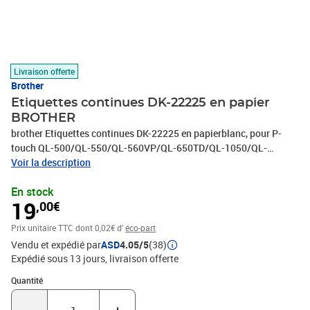
Livraison offerte
Brother
Etiquettes continues DK-22225 en papier
BROTHER
brother Etiquettes continues DK-22225 en papierblanc, pour P-
touch QL-500/QL-550/QL-560VP/QL-650TD/QL-1050/QL-
1050N/QL-570/QL-580N, 38 mm x 30,48 m(DK22225)QL-
Voir la description
1050N/QL-570/QL-580N/QL500BW
En stock
19
,00€
Prix unitaire TTC
dont 0,02€ d'
éco-part
Vendu et expédié par
ASD
4.05/5
(38)
Expédié sous 13 jours
livraison offerte
Quantité : 1
Quantité