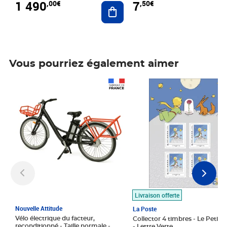
1 490
7
,00€
,50€
Ajouter au panier
Vous pourriez également aimer
Prix 1 490,00€
Prix 7,50€
Livraison offerte
Nouvelle Attitude
La Poste
Vélo électrique du facteur,
Collector 4 timbres - Le Petit P
reconditionné - Taille normale -
- Lettre Verte