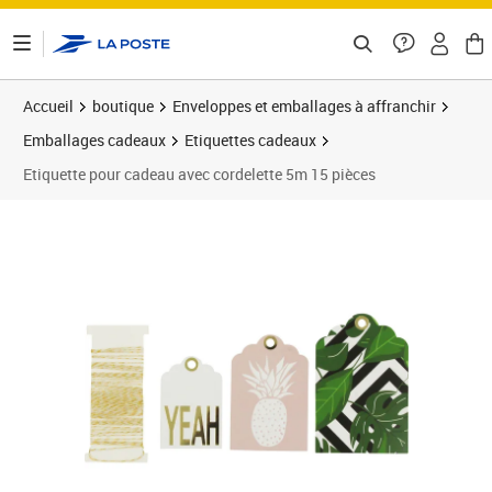
ontenu de la page
Accueil
boutique
Enveloppes et emballages à affranchir
Emballages cadeaux
Etiquettes cadeaux
Etiquette pour cadeau avec cordelette 5m 15 pièces
Prix barré 5,67 €
Prix 4,55€