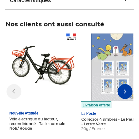
Caractéristiques
Nos clients ont aussi consulté
Prix 1 490,00€
Prix 7,50€
Livraison offerte
Nouvelle Attitude
La Poste
Vélo électrique du facteur,
Collector 4 timbres - Le Petit P
reconditionné - Taille normale -
- Lettre Verte
Noir/ Rouge
20g / France