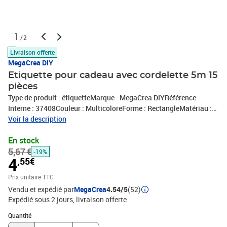
1
/2
Livraison offerte
MegaCrea DIY
Etiquette pour cadeau avec cordelette 5m 15
pièces
Type de produit : étiquetteMarque : MegaCrea DIYRéférence
Interne : 37408Couleur : MulticoloreForme : RectangleMatériau :
PapierConditionnement : 15 piècesExpédié de France par notre
Voir la description
entrepot Lyonnais
En stock
5,67 €
-19%
4
,55€
Prix unitaire TTC
Vendu et expédié par
MegaCrea
4.54/5
(52)
Expédié sous 2 jours
livraison offerte
Quantité : 1
Quantité