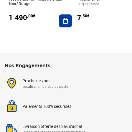
Noir/ Rouge
20g / France
1 490
7
,00€
,50€
Ajouter au panier
Nos Engagements
Proche de vous
Localiser un bureau de poste
Paiements 100% sécurisés
Livraison offerte dès 25€ d'achat