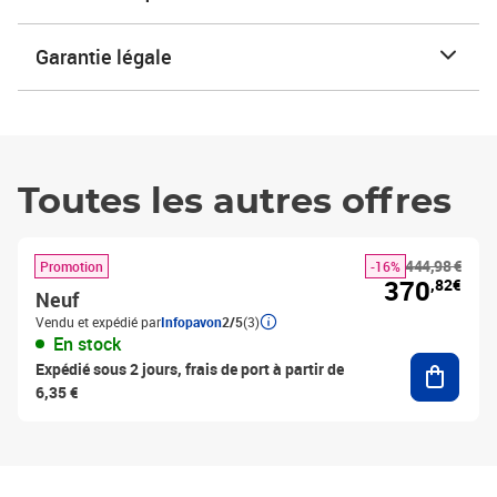
Garantie légale
Toutes les autres offres
444,98 €
Promotion
-16%
370
,82€
Neuf
Vendu et expédié par
Infopavon
2/5
(3)
En stock
Ajouter
Expédié sous 2 jours, frais de port à partir de
6,35 €