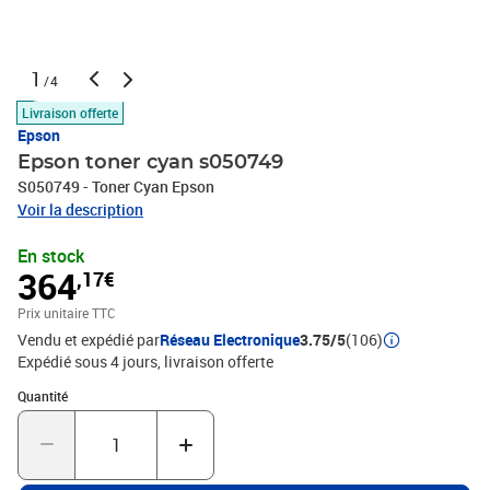
1
/4
Livraison offerte
Epson
Epson toner cyan s050749
S050749 - Toner Cyan Epson
Voir la description
En stock
364
,17€
Prix unitaire TTC
Vendu et expédié par
Réseau Electronique
3.75/5
(106)
Expédié sous 4 jours
livraison offerte
Quantité : 1
Quantité