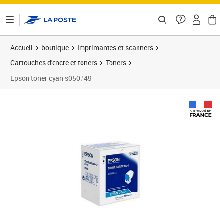
ontenu de la page
Accueil
boutique
Imprimantes et scanners
Cartouches d'encre et toners
Toners
Epson toner cyan s050749
Prix 364,17€
Prix b
Prix 3