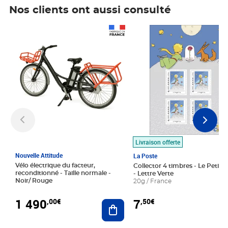
Nos clients ont aussi consulté
Prix 1 490,00€
Prix 7,50€
Livraison offerte
Nouvelle Attitude
La Poste
Vélo électrique du facteur,
Collector 4 timbres - Le Petit P
reconditionné - Taille normale -
- Lettre Verte
Noir/ Rouge
20g / France
1 490
7
,00€
,50€
Ajouter au panier