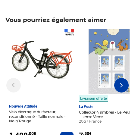
Vous pourriez également aimer
Prix 1 490,00€
Prix 7,50€
Livraison offerte
Nouvelle Attitude
La Poste
Vélo électrique du facteur,
Collector 4 timbres - Le Petit P
reconditionné - Taille normale -
- Lettre Verte
Noir/ Rouge
20g / France
1 490
,00€
,50€
Ajouter au panier