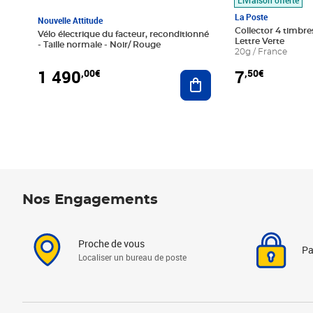
La Poste
Nouvelle Attitude
Collector 4 timbres
Vélo électrique du facteur, reconditionné
Lettre Verte
- Taille normale - Noir/ Rouge
20g / France
1 490
7
,00€
,50€
Ajouter au panier
Nos Engagements
Proche de vous
Pa
Localiser un bureau de poste