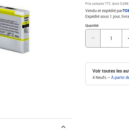
Prix unitaire TTC
dont 0,08€
Vendu et expédié par
TO
Expédié sous 1 jour
livr
Quantité : 1
Quantité
Voir toutes les au
4 Neufs
—
À partir d