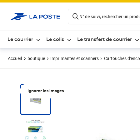
ontenu de la page
N° de suivi, rechercher un produi
Le courrier
Le colis
Le transfert de courrier
Accueil
boutique
Imprimantes et scanners
Cartouches d'encre
Ignorer les images