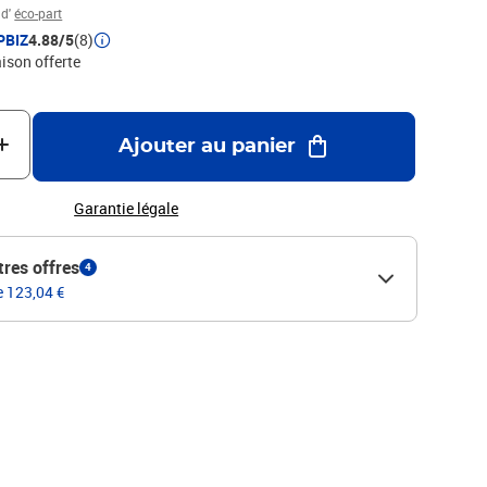
 d'
éco-part
PBIZ
4.88/5
(8)
aison offerte
Ajouter au panier
Garantie légale
tres offres
4
e 123,04 €