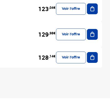
Ajouter a
123
,04€
Voir l'offre
Ajouter a
129
,98€
Voir l'offre
Ajouter a
128
,14€
Voir l'offre