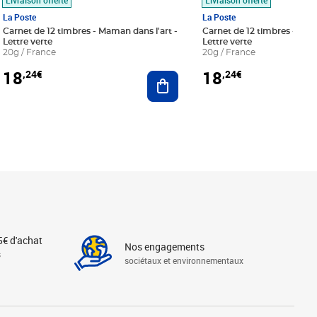
La Poste
La Poste
Carnet de 12 timbres - Maman dans l'art -
Carnet de 12 timbres - Le bl
Lettre verte
Lettre verte
20g / France
20g / France
18
18
,24€
,24€
r au panier
Ajouter au panier
5€ d'achat
Nos engagements
s
sociétaux et environnementaux
Linkedin
Instagram
X
Tiktok
Facebook
Youtube
Threads