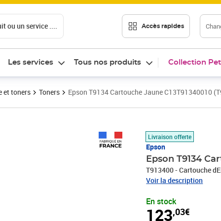
t ou un service ....
Chang
Accès rapides
Les services
Tous nos produits
Collection Pet
 et toners
Toners
Epson T9134 Cartouche Jaune C13T91340010 (T
Prix 123,03€
Livraison offerte
Epson
Epson T9134 Car
T913400 - Cartouche dE
Voir la description
En stock
123
,03€