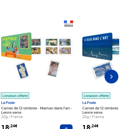
Prix 18,24€
Prix 18,24€
Livraison offerte
Livraison offerte
La Poste
La Poste
Carnet de 12 timbres - Maman dans l'art -
Carnet de 12 timbres - Le bl
Lettre verte
Lettre verte
20g / France
20g / France
18
18
,24€
,24€
r au panier
Ajouter au panier