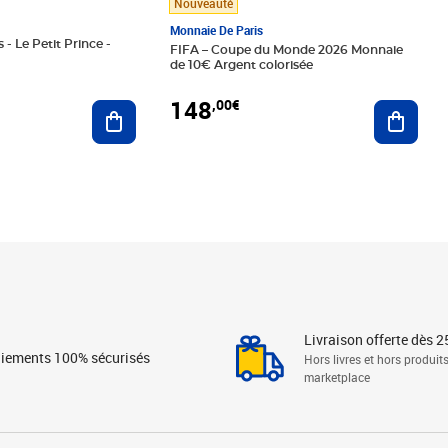
Nouveauté
Monnaie De Paris
 - Le Petit Prince -
FIFA – Coupe du Monde 2026 Monnaie
de 10€ Argent colorisée
148
,00€
Ajouter au panier
Ajoute
Livraison offerte dès 2
iements 100% sécurisés
Hors livres et hors produit
marketplace