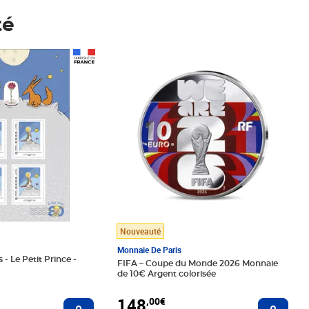
té
Prix 148,00€
Nouveauté
Monnaie De Paris
 - Le Petit Prince -
FIFA – Coupe du Monde 2026 Monnaie
de 10€ Argent colorisée
148
,00€
Ajouter au panier
Ajoute