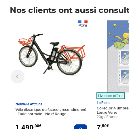
Nos clients ont aussi consul
Prix 1 490,00€
Prix 7,50€
Livraison offerte
La Poste
Nouvelle Attitude
Collector 4 timbres
Vélo électrique du facteur, reconditionné
Lettre Verte
- Taille normale - Noir/ Rouge
20g / France
1 490
7
,00€
,50€
Ajouter au panier