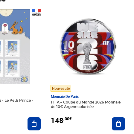
Prix 148,00€
Nouveauté
Monnaie De Paris
 - Le Petit Prince -
FIFA – Coupe du Monde 2026 Monnaie
de 10€ Argent colorisée
148
,00€
Ajouter au panier
Ajoute