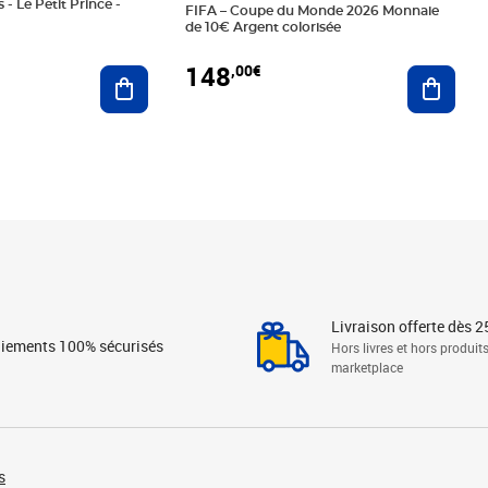
 - Le Petit Prince -
FIFA – Coupe du Monde 2026 Monnaie
de 10€ Argent colorisée
148
,00€
Ajouter au panier
Ajoute
Livraison offerte dès 2
iements 100% sécurisés
Hors livres et hors produit
marketplace
s