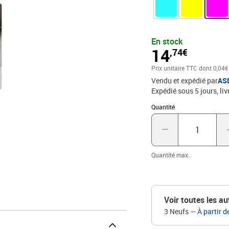
En stock
14
,74€
Prix unitaire TTC
dont 0,04€
Vendu et expédié par
AS
Expédié sous 5 jours
liv
Quantité : 1
Quantité
Quantité max.
Voir toutes les au
3 Neufs
—
À partir d