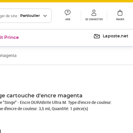
er de site :
Particulier
AIDE
SE CONNECTER
PANIER
Laposte.net
it Prince
e magenta
Prix barré 26,99 €
Prix 16,32€
Prix 33,10€
Prix barré 32,11 €
Prix 26,76€
ge cartouche d'encre magenta
"Singe" - Encre DURABrite Ultra M. Type d’encre de couleur:
 d'encre de couleur: 3,5 ml, Quantité: 1 pièce(s)