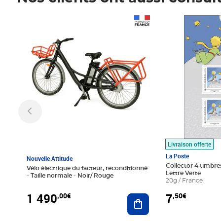
Prix 1 490,00€
Prix 7,50€
Livraison offerte
La Poste
Nouvelle Attitude
Collector 4 timbres
Vélo électrique du facteur, reconditionné
Lettre Verte
- Taille normale - Noir/ Rouge
20g / France
1 490
7
,00€
,50€
Ajouter au panier