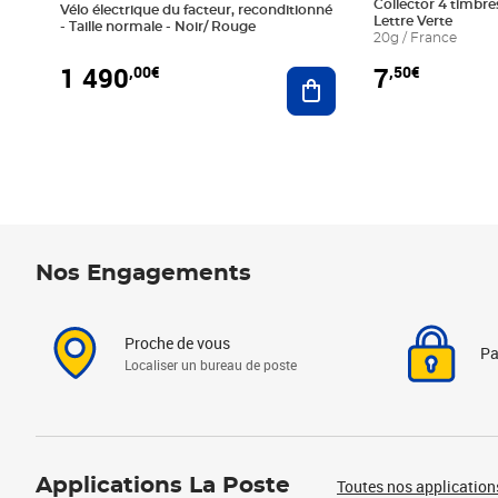
Collector 4 timbres
Vélo électrique du facteur, reconditionné
Lettre Verte
- Taille normale - Noir/ Rouge
20g / France
1 490
7
,00€
,50€
Ajouter au panier
Nos Engagements
Proche de vous
Pa
Localiser un bureau de poste
Applications La Poste
Toutes nos application