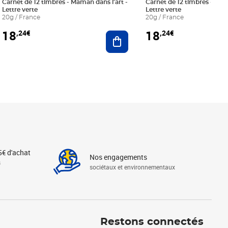
Carnet de 12 timbres - Maman dans l'art -
Carnet de 12 timbres - Le bl
Lettre verte
Lettre verte
20g / France
20g / France
18
18
,24€
,24€
r au panier
Ajouter au panier
5€ d'achat
Nos engagements
s
sociétaux et environnementaux
Linkedin
Instagram
X
Tiktok
Facebook
Youtube
Threads
Restons connectés