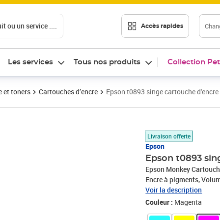
t ou un service ....
Chang
Accès rapides
Les services
Tous nos produits
Collection Pet
 et toners
Cartouches d’encre
Epson t0893 singe cartouche d'encr
Prix 14,74€
Livraison offerte
Epson
Epson t0893 sin
Epson Monkey Cartouche 
Encre à pigments, Volume
Voir la description
Couleur :
Magenta