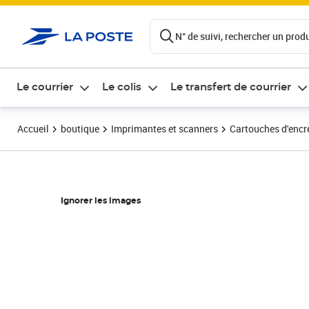
ontenu de la page
N° de suivi, rechercher un produi
Le courrier
Le colis
Le transfert de courrier
Accueil
boutique
Imprimantes et scanners
Cartouches d'encre
Ignorer les images