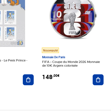
Nouveauté
Monnaie De Paris
 - Le Petit Prince -
FIFA – Coupe du Monde 2026 Monnaie
de 10€ Argent colorisée
148
,00€
Ajouter au panier
Ajoute