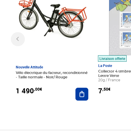
Livraison offerte
La Poste
Nouvelle Attitude
Collector 4 timbres
Vélo électrique du facteur, reconditionné
Lettre Verte
- Taille normale - Noir/ Rouge
20g / France
1 490
7
,00€
,50€
Ajouter au panier