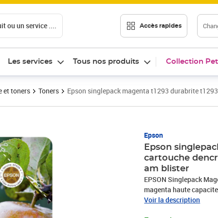
t ou un service ....
Chang
Accès rapides
Les services
Tous nos produits
Collection Pet
 et toners
Toners
Epson singlepack magenta t1293 durabrite t1293 
Prix 27,05€
Epson
Epson singlepac
cartouche dencr
am blister
EPSON Singlepack Mage
magenta haute capacite
Voir la description