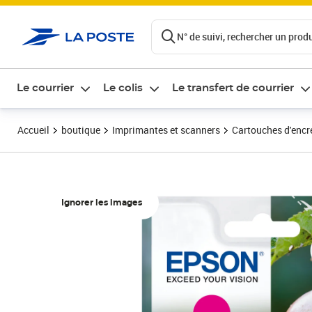
ontenu de la page
N° de suivi, rechercher un produi
Le courrier
Le colis
Le transfert de courrier
Accueil
boutique
Imprimantes et scanners
Cartouches d'encre
Ignorer les images