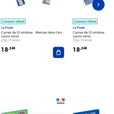
Livraison offerte
Livraison offerte
La Poste
La Poste
Carnet de 12 timbres - Maman dans l'art -
Carnet de 12 timbres - Le bl
Lettre verte
Lettre verte
20g / France
20g / France
18
18
,24€
,24€
r au panier
Ajouter au panier
Prix 18,24€
Prix 18,24€