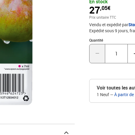
En stock
27
,05€
Prix unitaire TTC
Vendu et expédié par
St
Expédié sous 9 jours, fra
Quantité : 1
Quantité
Voir toutes les au
1 Neuf
—
À partir de