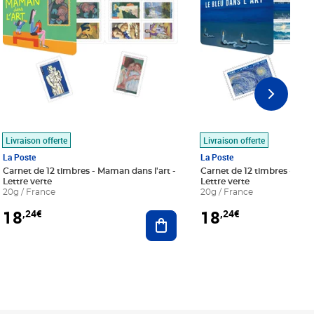
Livraison offerte
Livraison offerte
La Poste
La Poste
Carnet de 12 timbres - Maman dans l'art -
Carnet de 12 timbres - Le bl
Lettre verte
Lettre verte
20g / France
20g / France
18
18
,24€
,24€
r au panier
Ajouter au panier