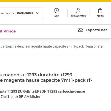
er de site :
Particulier
AIDE
SE CONNECTER
PANIER
Laposte.net
it Prince
cartouche dencre magenta haute capacite 7ml 1-pack rf-am blister
Prix 30,78€
k magenta t1293 durabrite t1293
e magenta haute capacite 7ml 1-pack rf-
nta T1293 DURABrite EPSON T1293 cartouche dencre
 7ml 1-pack RF-AM blister