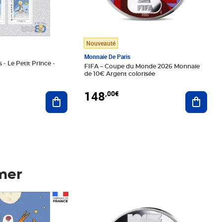
Nouveauté
Monnaie De Paris
 - Le Petit Prince -
FIFA – Coupe du Monde 2026 Monnaie
de 10€ Argent colorisée
148
,00€
Ajouter au panier
Ajoute
mer
Prix 148,00€