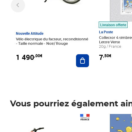
Livraison offerte
La Poste
Nouvelle Attitude
Collector 4 timbres
Vélo électrique du facteur, reconditionné
Lettre Verte
- Taille normale - Noir/ Rouge
20g / France
1 490
7
,00€
,50€
Ajouter au panier
Vous pourriez également ai
Prix 1 490,00€
Prix 7,50€