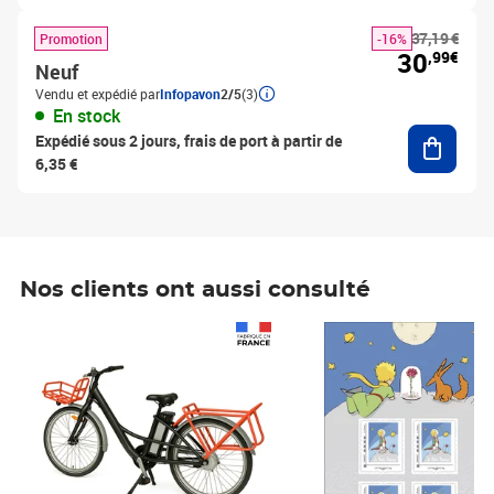
37,19 €
Promotion
-16%
30
,99€
Neuf
Vendu et expédié par
Infopavon
2/5
(3)
En stock
Ajouter
Expédié sous 2 jours, frais de port à partir de
6,35 €
Nos clients ont aussi consulté
Prix 1 490,00€
Prix 7,50€