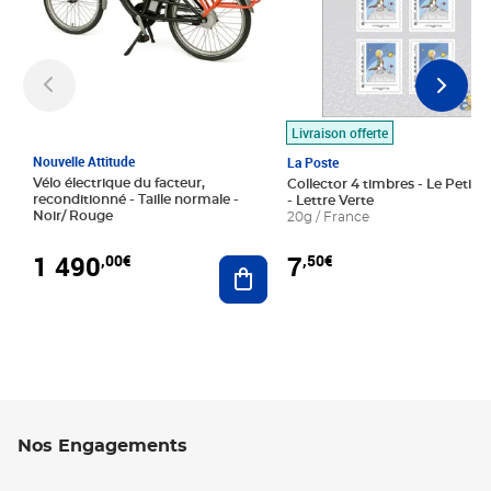
Livraison offerte
Nouvelle Attitude
La Poste
Vélo électrique du facteur,
Collector 4 timbres - Le Petit P
reconditionné - Taille normale -
- Lettre Verte
Noir/ Rouge
20g / France
1 490
7
,00€
,50€
Ajouter au panier
Nos Engagements