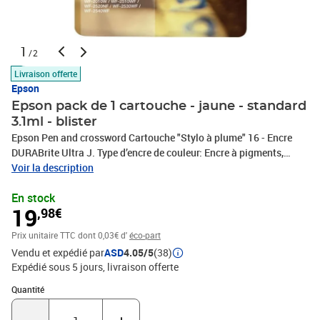
1
/2
Livraison offerte
Epson
Epson pack de 1 cartouche - jaune - standard
3.1ml - blister
Epson Pen and crossword Cartouche "Stylo à plume" 16 - Encre
DURABrite Ultra J. Type d’encre de couleur: Encre à pigments,
Rendement par page d'encre de couleur: 165 pages, Volume d'encre
Voir la description
de couleur: 3,1 ml, Quantité: 1 pièce(s)
En stock
19
,98€
Prix unitaire TTC
dont 0,03€ d'
éco-part
Vendu et expédié par
ASD
4.05/5
(38)
Expédié sous 5 jours
livraison offerte
Quantité : 1
Quantité