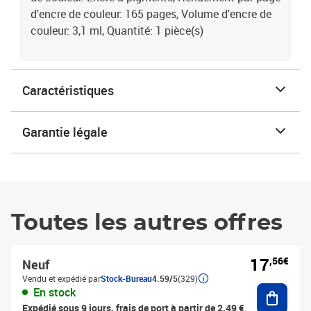
d'encre de couleur: 165 pages, Volume d'encre de
couleur: 3,1 ml, Quantité: 1 pièce(s)
Caractéristiques
Garantie légale
Toutes les autres offres
17
,56€
Neuf
Vendu et expédié par
Stock-Bureau
4.59/5
(329)
Ajouter
En stock
Expédié sous 9 jours, frais de port à partir de 2,49 €