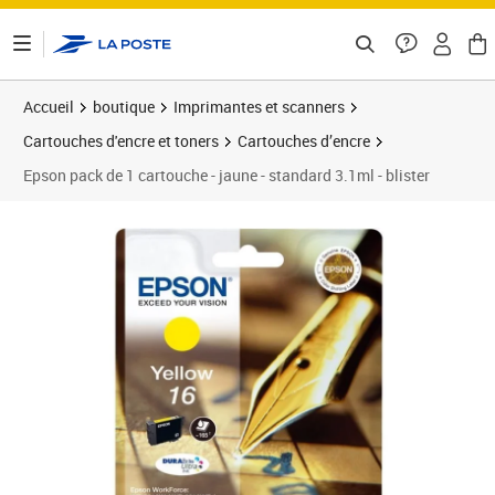
ontenu de la page
Accueil
boutique
Imprimantes et scanners
Cartouches d'encre et toners
Cartouches d’encre
Epson pack de 1 cartouche - jaune - standard 3.1ml - blister
Prix 19,98€
Prix 1
Prix 2
Prix 2
Prix 2
Prix b
Prix 3