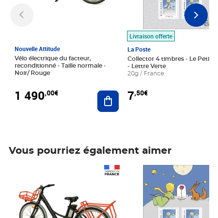
Livraison offerte
Nouvelle Attitude
La Poste
Vélo électrique du facteur,
Collector 4 timbres - Le Petit P
reconditionné - Taille normale -
- Lettre Verte
Noir/ Rouge
20g / France
1 490
7
,00€
,50€
Ajouter au panier
Vous pourriez également aimer
Prix 1 490,00€
Prix 7,50€