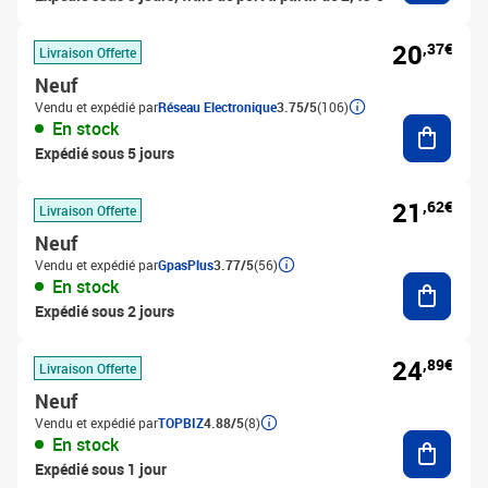
20
,37€
Livraison Offerte
Neuf
Vendu et expédié par
Réseau Electronique
3.75/5
(106)
Ajouter
En stock
Expédié sous 5 jours
21
,62€
Livraison Offerte
Neuf
Vendu et expédié par
GpasPlus
3.77/5
(56)
Ajouter
En stock
Expédié sous 2 jours
24
,89€
Livraison Offerte
Neuf
Vendu et expédié par
TOPBIZ
4.88/5
(8)
Ajouter
En stock
Expédié sous 1 jour