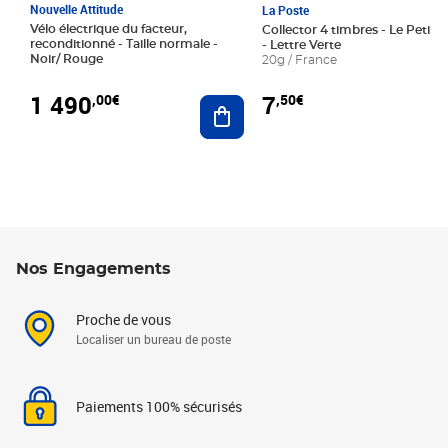
Nouvelle Attitude
La Poste
Vélo électrique du facteur,
Collector 4 timbres - Le Petit P
reconditionné - Taille normale -
- Lettre Verte
Noir/ Rouge
20g / France
1 490
7
,00€
,50€
Ajouter au panier
Nos Engagements
Proche de vous
Localiser un bureau de poste
Paiements 100% sécurisés