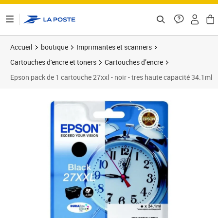
ontenu de la page
Accueil
boutique
Imprimantes et scanners
Cartouches d'encre et toners
Cartouches d’encre
Epson pack de 1 cartouche 27xxl - noir - tres haute capacité 34.1ml
Prix 71,15€
Prix 7
Prix 7
Prix 7
Prix 7