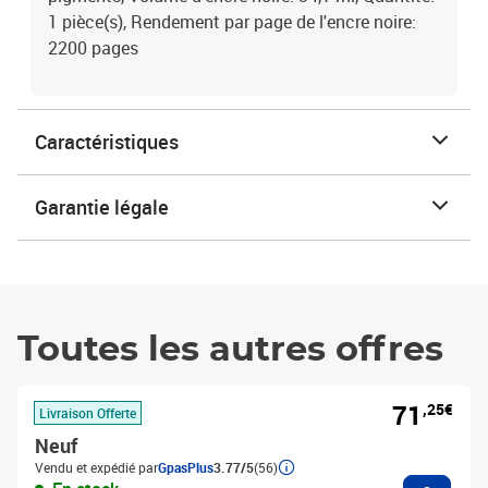
1 pièce(s), Rendement par page de l'encre noire:
2200 pages
Caractéristiques
Garantie légale
Toutes les autres offres
71
,25€
Livraison Offerte
Neuf
Vendu et expédié par
GpasPlus
3.77/5
(56)
Ajouter