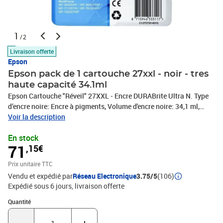
1
/2
Livraison offerte
Epson
Epson pack de 1 cartouche 27xxl - noir - tres
haute capacité 34.1ml
Epson Cartouche "Réveil" 27XXL - Encre DURABrite Ultra N. Type
d’encre noire: Encre à pigments, Volume d'encre noire: 34,1 ml,
Quantité: 1 pièce(s), Rendement par page de l'encre noire: 2200
Voir la description
pages
En stock
71
,15€
Prix unitaire TTC
Vendu et expédié par
Réseau Electronique
3.75/5
(106)
Expédié sous 6 jours
livraison offerte
Quantité : 1
Quantité