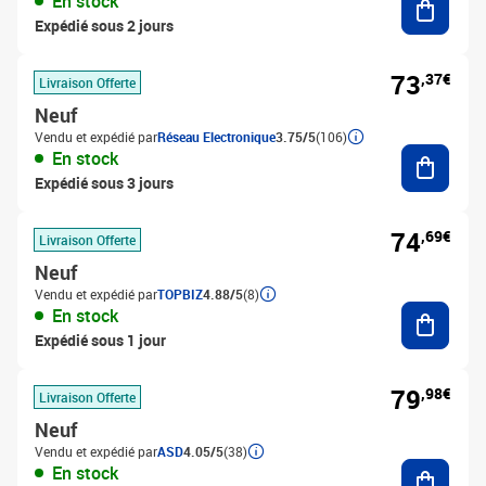
En stock
Expédié sous 2 jours
73
,37€
Livraison Offerte
Neuf
Vendu et expédié par
Réseau Electronique
3.75/5
(106)
Ajouter
En stock
Expédié sous 3 jours
74
,69€
Livraison Offerte
Neuf
Vendu et expédié par
TOPBIZ
4.88/5
(8)
Ajouter
En stock
Expédié sous 1 jour
79
,98€
Livraison Offerte
Neuf
Vendu et expédié par
ASD
4.05/5
(38)
Ajouter
En stock