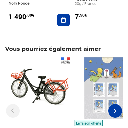
Noir/ Rouge
20g / France
1 490
7
,00€
,50€
Ajouter au panier
Vous pourriez également aimer
Prix 1 490,00€
Prix 7,50€
Livraison offerte