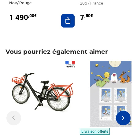
Noir/ Rouge
20g / France
1 490
7
,00€
,50€
Ajouter au panier
Vous pourriez également aimer
Prix 1 490,00€
Prix 7,50€
Livraison offerte