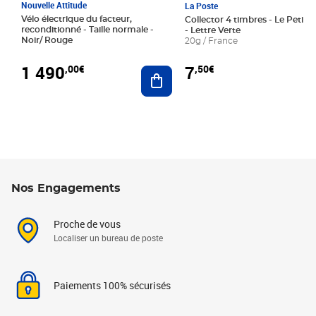
Nouvelle Attitude
La Poste
Vélo électrique du facteur,
Collector 4 timbres - Le Petit P
reconditionné - Taille normale -
- Lettre Verte
Noir/ Rouge
20g / France
1 490
7
,00€
,50€
Ajouter au panier
Nos Engagements
Proche de vous
Localiser un bureau de poste
Paiements 100% sécurisés