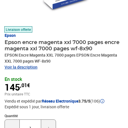
Livraison offerte
Epson
Epson encre magenta xxl 7000 pages encre
magenta xxl 7000 pages wf-8x90
EPSON Encre Magenta XXL 7000 pages EPSON Encre Magenta
XXL 7000 pages WF-8x90
Voir la description
En stock
145
,01€
Prix unitaire TTC
Vendu et expédié par
Réseau Electronique
3.75/5
(106)
Expédié sous 1 jour
livraison offerte
Quantité : 1
Quantité