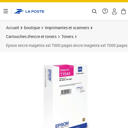
ontenu de la page
Accueil
boutique
Imprimantes et scanners
Cartouches d'encre et toners
Toners
Epson encre magenta xxl 7000 pages encre magenta xxl 7000 pages
Prix 145,01€