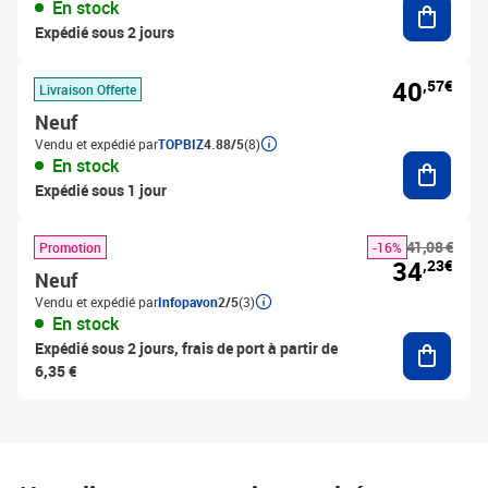
En stock
Expédié sous 2 jours
40
,57€
Livraison Offerte
Neuf
Vendu et expédié par
TOPBIZ
4.88/5
(8)
Ajouter
En stock
Expédié sous 1 jour
41,08 €
Promotion
-16%
34
,23€
Neuf
Vendu et expédié par
Infopavon
2/5
(3)
En stock
Ajouter
Expédié sous 2 jours, frais de port à partir de
6,35 €