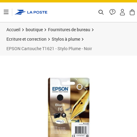
ontenu de la page
Accueil
boutique
Fournitures de bureau
Ecriture et correction
Stylos à plume
EPSON Cartouche T1621 - Stylo Plume - Noir
Prix 23,81€
Prix 2
Prix 2
Prix 4
Prix b
Prix 3