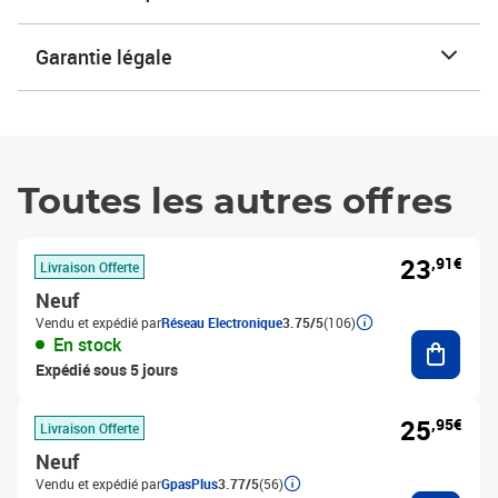
Garantie légale
Toutes les autres offres
23
,91€
Livraison Offerte
Neuf
Vendu et expédié par
Réseau Electronique
3.75/5
(106)
Ajouter
En stock
Expédié sous 5 jours
25
,95€
Livraison Offerte
Neuf
Vendu et expédié par
GpasPlus
3.77/5
(56)
Ajouter