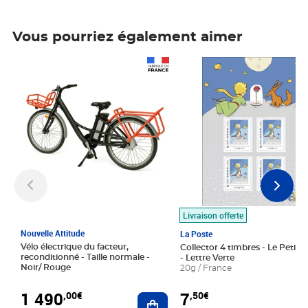
Vous pourriez également aimer
Prix 1 490,00€
Prix 7,50€
Livraison offerte
Nouvelle Attitude
La Poste
Vélo électrique du facteur,
Collector 4 timbres - Le Petit P
reconditionné - Taille normale -
- Lettre Verte
Noir/ Rouge
20g / France
1 490
7
,00€
,50€
Ajouter au panier