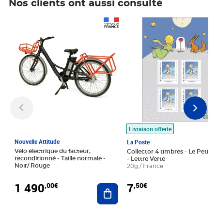
Nos clients ont aussi consulté
Prix 1 490,00€
Prix 7,50€
Livraison offerte
Nouvelle Attitude
La Poste
Vélo électrique du facteur,
Collector 4 timbres - Le Petit P
reconditionné - Taille normale -
- Lettre Verte
Noir/ Rouge
20g / France
1 490
7
,00€
,50€
Ajouter au panier