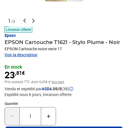
1
/2
Livraison offerte
Epson
EPSON Cartouche T1621 - Stylo Plume - Noir
EPSON Cartouche noire serie 17
Voir la description
En stock
23
,81€
Prix unitaire TTC
dont 0,05€ d'
éco-part
Vendu et expédié par
ASD
4.05/5
(38)
Expédié sous 6 jours
livraison offerte
Quantité : 1
Quantité