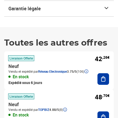
Garantie légale
Toutes les autres offres
42
,26€
Livraison Offerte
Neuf
Vendu et expédié par
Réseau Electronique
3.75/5
(106)
Ajouter
En stock
Expédié sous 6 jours
48
,70€
Livraison Offerte
Neuf
Vendu et expédié par
TOPBIZ
4.88/5
(8)
Ajouter
En stock