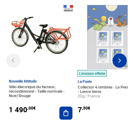
Prix 1 490,00€
Prix 7,50€
Livraison offerte
Nouvelle Attitude
La Poste
Vélo électrique du facteur,
Collector 4 timbres - Le Petit P
reconditionné - Taille normale -
- Lettre Verte
Noir/ Rouge
20g / France
1 490
7
,00€
,50€
Ajouter au panier