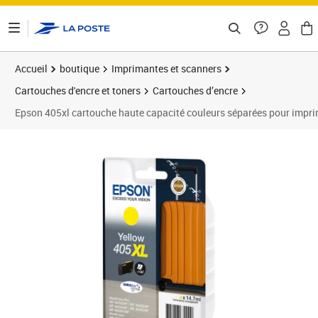
ontenu de la page
Accueil
boutique
Imprimantes et scanners
Cartouches d'encre et toners
Cartouches d’encre
Epson 405xl cartouche haute capacité couleurs séparées pour imprim
Prix 37,49€
Prix 4
Prix 4
Prix 4
Prix b
Prix 5