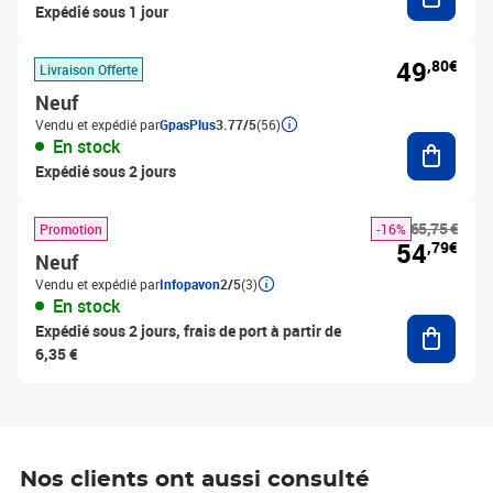
Expédié sous 1 jour
49
,80€
Livraison Offerte
Neuf
Vendu et expédié par
GpasPlus
3.77/5
(56)
Ajouter
En stock
Expédié sous 2 jours
65,75 €
Promotion
-16%
54
,79€
Neuf
Vendu et expédié par
Infopavon
2/5
(3)
En stock
Ajouter
Expédié sous 2 jours, frais de port à partir de
6,35 €
Nos clients ont aussi consulté