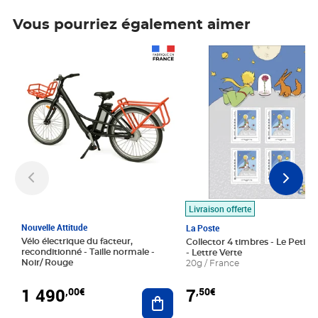
Vous pourriez également aimer
Prix 1 490,00€
Prix 7,50€
Livraison offerte
Nouvelle Attitude
La Poste
Vélo électrique du facteur,
Collector 4 timbres - Le Petit P
reconditionné - Taille normale -
- Lettre Verte
Noir/ Rouge
20g / France
1 490
7
,00€
,50€
Ajouter au panier