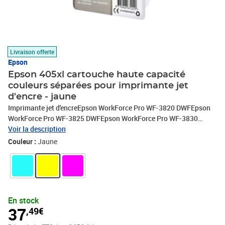
Livraison offerte
Epson
Epson 405xl cartouche haute capacité
couleurs séparées pour imprimante jet
d'encre - jaune
Imprimante jet d'encreEpson WorkForce Pro WF-3820 DWFEpson
WorkForce Pro WF-3825 DWFEpson WorkForce Pro WF-3830
DWTFEpson WorkForce Pro WF-4820 DWFEpson WorkForce Pro
Voir la description
WF-7800 SeriesEpson WorkForce Pro WF-7835 DTWfEpson
Couleur :
Jaune
WorkForce EC-C 7000Epson WorkForce WF-7830 DTWfEpson
WorkForce Pro WF-4800 SeriesEpson WorkForce Pro WF-4825
DWFEpson WorkForce Pro WF-7840 DTWfEpson WorkForce WF-
7310 DTWEpson WorkForce Pro WF-3800 SeriesEpson WorkForce
Pro WF-4830 DTWf
En stock
37
,49€