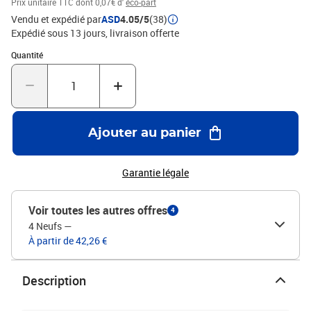
Prix unitaire TTC
dont 0,07€ d'
éco-part
Vendu et expédié par
ASD
4.05/5
(38)
Expédié sous 13 jours
livraison offerte
Quantité : 1
Quantité
Ajouter au panier
Garantie légale
Voir toutes les autres offres
4
4 Neufs
—
À partir de 42,26 €
Description