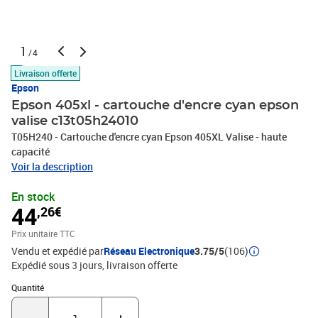
1
/4
Livraison offerte
Epson
Epson 405xl - cartouche d'encre cyan epson
valise c13t05h24010
T05H240 - Cartouche d'encre cyan Epson 405XL Valise - haute
capacité
Voir la description
En stock
44
,26€
Prix unitaire TTC
Vendu et expédié par
Réseau Electronique
3.75/5
(106)
Expédié sous 3 jours
livraison offerte
Quantité : 1
Quantité