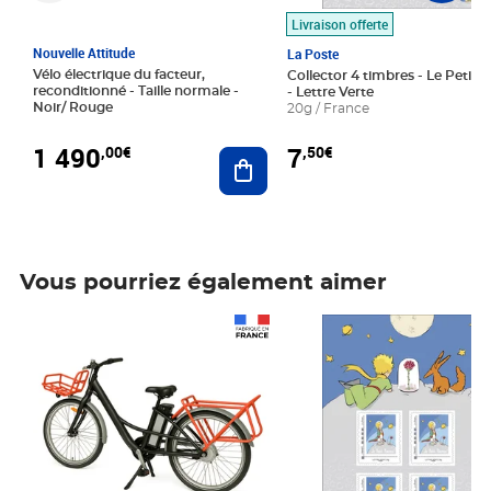
Livraison offerte
Nouvelle Attitude
La Poste
Vélo électrique du facteur,
Collector 4 timbres - Le Petit P
reconditionné - Taille normale -
- Lettre Verte
Noir/ Rouge
20g / France
1 490
7
,00€
,50€
Ajouter au panier
Vous pourriez également aimer
Prix 1 490,00€
Prix 7,50€