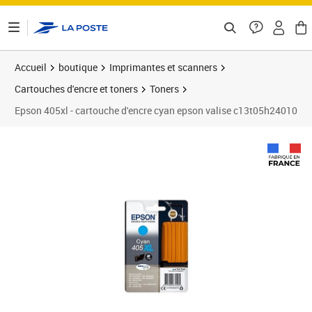
ontenu de la page
Accueil
boutique
Imprimantes et scanners
Cartouches d'encre et toners
Toners
Epson 405xl - cartouche d'encre cyan epson valise c13t05h24010
Prix 44,26€
Prix 5
Prix 5