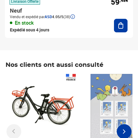
59
,48€
Livraison Offerte
Neuf
Vendu et expédié par
ASD
4.05/5
(38)
Ajouter
En stock
Expédié sous 4 jours
Nos clients ont aussi consulté
Prix 1 490,00€
Prix 7,50€