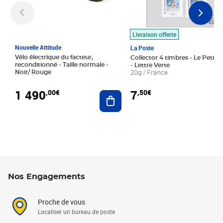
Livraison offerte
Nouvelle Attitude
La Poste
Vélo électrique du facteur,
Collector 4 timbres - Le Petit P
reconditionné - Taille normale -
- Lettre Verte
Noir/ Rouge
20g / France
1 490
7
,00€
,50€
Ajouter au panier
Nos Engagements
Proche de vous
Localiser un bureau de poste