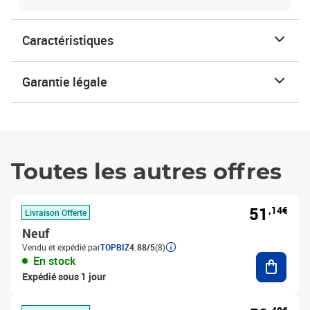
Caractéristiques
Garantie légale
Toutes les autres offres
51
,14€
Livraison Offerte
Neuf
Vendu et expédié par
TOPBIZ
4.88/5
(8)
Ajouter
En stock
Expédié sous 1 jour