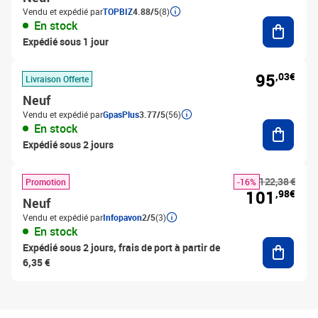
Vendu et expédié par
TOPBIZ
4.88/5
(8)
Ajouter
En stock
Expédié sous 1 jour
95
,03€
Livraison Offerte
Neuf
Vendu et expédié par
GpasPlus
3.77/5
(56)
Ajouter
En stock
Expédié sous 2 jours
122,38 €
Promotion
-16%
101
,98€
Neuf
Vendu et expédié par
Infopavon
2/5
(3)
En stock
Ajouter
Expédié sous 2 jours, frais de port à partir de
6,35 €