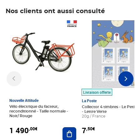
Nos clients ont aussi consulté
Prix 1 490,00€
Prix 7,50€
Livraison offerte
Nouvelle Attitude
La Poste
Vélo électrique du facteur,
Collector 4 timbres - Le Petit P
reconditionné - Taille normale -
- Lettre Verte
Noir/ Rouge
20g / France
1 490
7
,00€
,50€
Ajouter au panier