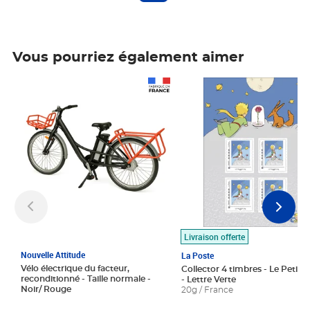
Vous pourriez également aimer
Prix 1 490,00€
Prix 7,50€
Livraison offerte
Nouvelle Attitude
La Poste
Vélo électrique du facteur,
Collector 4 timbres - Le Petit P
reconditionné - Taille normale -
- Lettre Verte
Noir/ Rouge
20g / France