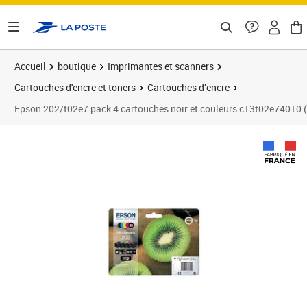
ontenu de la page
Accueil
boutique
Imprimantes et scanners
Cartouches d'encre et toners
Cartouches d’encre
Epson 202/t02e7 pack 4 cartouches noir et couleurs c13t02e74010 (
Prix 87,68€
Prix 8
Prix 8
Prix 8
Prix 9
Prix 9
Prix b
Prix 1