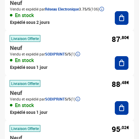
Neuf
Vendu et expédié par
Réseau Electronique
3.75/5
(106)
Ajouter
En stock
Expédié sous 2 jours
87
,80€
Livraison Offerte
Neuf
Vendu et expédié par
SODIPRINT
5/5
(1)
Ajouter
En stock
Expédié sous 1 jour
88
,48€
Livraison Offerte
Neuf
Vendu et expédié par
SODIPRINT
5/5
(1)
Ajouter
En stock
Expédié sous 1 jour
95
,02€
Livraison Offerte
Neuf