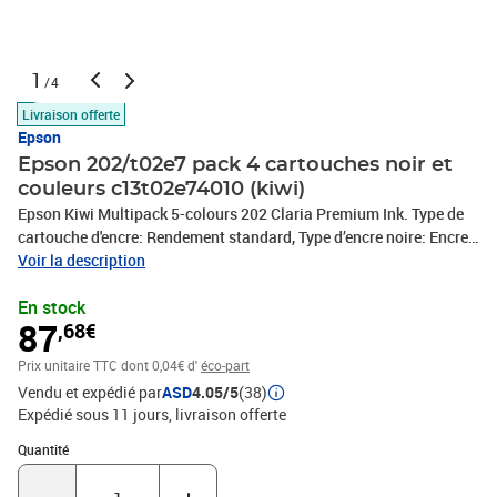
1
/4
Livraison offerte
Epson
Epson 202/t02e7 pack 4 cartouches noir et
couleurs c13t02e74010 (kiwi)
Epson Kiwi Multipack 5-colours 202 Claria Premium Ink. Type de
cartouche d'encre: Rendement standard, Type d’encre noire: Encre
à pigments, Type d’encre de couleur: Encre à colorant, Volume
Voir la description
d'encre noire: 6,9 ml, Type d'alimentation: Multi pack, Volume
En stock
d'encre de couleur: 4,1 ml, Quantité: 1 pièce(s)
87
,68€
Prix unitaire TTC
dont 0,04€ d'
éco-part
Vendu et expédié par
ASD
4.05/5
(38)
Expédié sous 11 jours
livraison offerte
Quantité : 1
Quantité