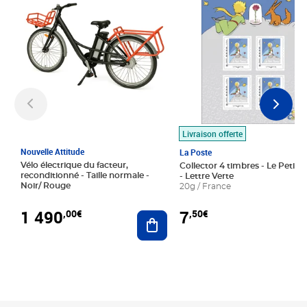
Livraison offerte
Nouvelle Attitude
La Poste
Vélo électrique du facteur,
Collector 4 timbres - Le Petit P
reconditionné - Taille normale -
- Lettre Verte
Noir/ Rouge
20g / France
1 490
7
,00€
,50€
Ajouter au panier