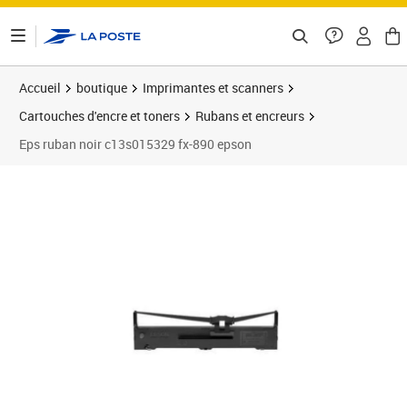
ontenu de la page
Accueil
boutique
Imprimantes et scanners
Cartouches d'encre et toners
Rubans et encreurs
Eps ruban noir c13s015329 fx-890 epson
Prix 13,66€
Prix 8
Prix 1
Prix 2
Prix 3
Prix b
Prix 2