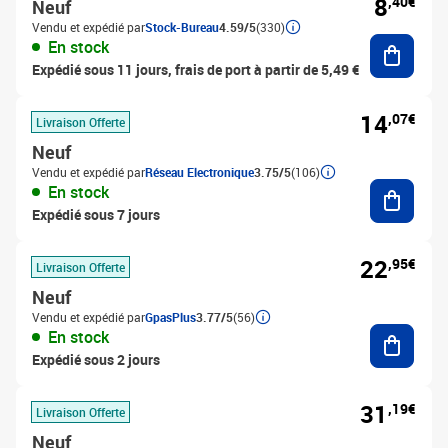
8
,40€
Neuf
Vendu et expédié par
Stock-Bureau
4.59/5
(330)
Ajouter
En stock
Expédié sous 11 jours, frais de port à partir de 5,49 €
14
,07€
Livraison Offerte
Neuf
Vendu et expédié par
Réseau Electronique
3.75/5
(106)
Ajouter
En stock
Expédié sous 7 jours
22
,95€
Livraison Offerte
Neuf
Vendu et expédié par
GpasPlus
3.77/5
(56)
Ajouter
En stock
Expédié sous 2 jours
31
,19€
Livraison Offerte
Neuf