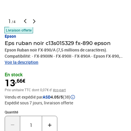
1
/4
Livraison offerte
Epson
Eps ruban noir c13s015329 fx-890 epson
Epson Ruban noir FX-890/A (7,5 millions de caractères).
Compatibilité: - FX-890IIN - FX-890II - FX-890A - Epson FX-890,
Couleurs d'impression: Noir, Technologie d'impression: Dot Matrix.
Voir la description
Largeur du colis: 30 mm, Profondeur du colis: 320 mm, Hauteur du
En stock
colis: 80 mm. Produits par palette: 2000 pièce(s), Poids brut du
13
,66€
casier principal (externe): 14,2 g, Longueur du casier principal
(externe): 600 mm
Prix unitaire TTC
dont 0,07€ d'
éco-part
Vendu et expédié par
ASD
4.05/5
(38)
Expédié sous 7 jours
livraison offerte
Quantité : 1
Quantité