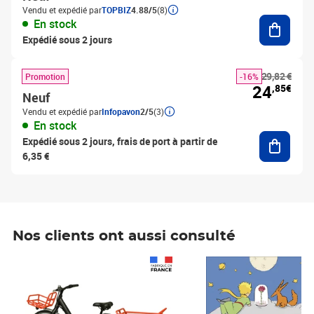
Vendu et expédié par
TOPBIZ
4.88/5
(8)
Ajouter
En stock
Expédié sous 2 jours
29,82 €
Promotion
-16%
24
,85€
Neuf
Vendu et expédié par
Infopavon
2/5
(3)
En stock
Ajouter
Expédié sous 2 jours, frais de port à partir de
6,35 €
Nos clients ont aussi consulté
Prix 1 490,00€
Prix 7,50€