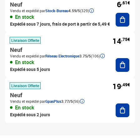
6
,61€
Neuf
Vendu et expédié par
Stock-Bureau
4.59/5
(329)
Ajouter
En stock
Expédié sous 7 jours, frais de port à partir de 5,49 €
14
,75€
Livraison Offerte
Neuf
Vendu et expédié par
Réseau Electronique
3.75/5
(106)
Ajouter
En stock
Expédié sous 5 jours
19
,49€
Livraison Offerte
Neuf
Vendu et expédié par
GpasPlus
3.77/5
(56)
Ajouter
En stock
Expédié sous 2 jours