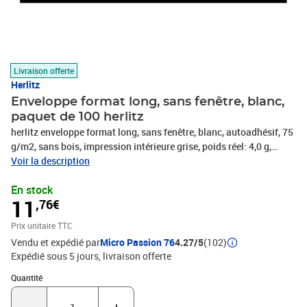
Livraison offerte
Herlitz
Enveloppe format long, sans fenêtre, blanc,
paquet de 100 herlitz
herlitz enveloppe format long, sans fenêtre, blanc, autoadhésif, 75
g/m2, sans bois, impression intérieure grise, poids réel: 4,0 g,
contenu: 100 pièces sous film, (00764787-006)
Voir la description
En stock
11
,76€
Prix unitaire TTC
Vendu et expédié par
Micro Passion 76
4.27/5
(102)
Expédié sous 5 jours
livraison offerte
Quantité : 1
Quantité