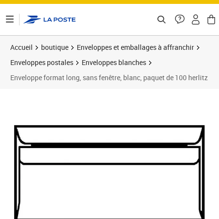
ontenu de la page
Accueil
boutique
Enveloppes et emballages à affranchir
Enveloppes postales
Enveloppes blanches
Enveloppe format long, sans fenêtre, blanc, paquet de 100 herlitz
Prix 11,76€
Prix 1
Prix 6
Prix 1
Prix 1