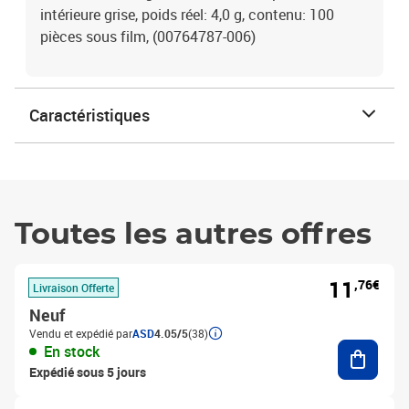
intérieure grise, poids réel: 4,0 g, contenu: 100
pièces sous film, (00764787-006)
Caractéristiques
Toutes les autres offres
11
,76€
Livraison Offerte
Neuf
Vendu et expédié par
ASD
4.05/5
(38)
Ajouter
En stock
Expédié sous 5 jours