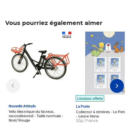
Vous pourriez également aimer
Prix 1 490,00€
Prix 7,50€
Livraison offerte
Nouvelle Attitude
La Poste
Vélo électrique du facteur,
Collector 4 timbres - Le Petit P
reconditionné - Taille normale -
- Lettre Verte
Noir/ Rouge
20g / France