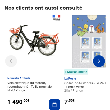
Nos clients ont aussi consulté
Prix 1 490,00€
Prix 7,50€
Livraison offerte
Nouvelle Attitude
La Poste
Vélo électrique du facteur,
Collector 4 timbres - Le Petit P
reconditionné - Taille normale -
- Lettre Verte
Noir/ Rouge
20g / France
1 490
7
,00€
,50€
Ajouter au panier