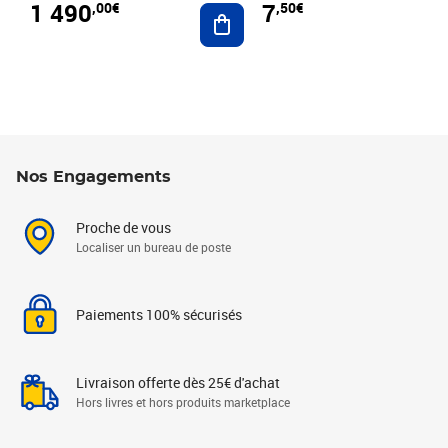
1 490
7
,00€
,50€
Ajouter au panier
Nos Engagements
Proche de vous
Localiser un bureau de poste
Paiements 100% sécurisés
Livraison offerte dès 25€ d'achat
Hors livres et hors produits marketplace