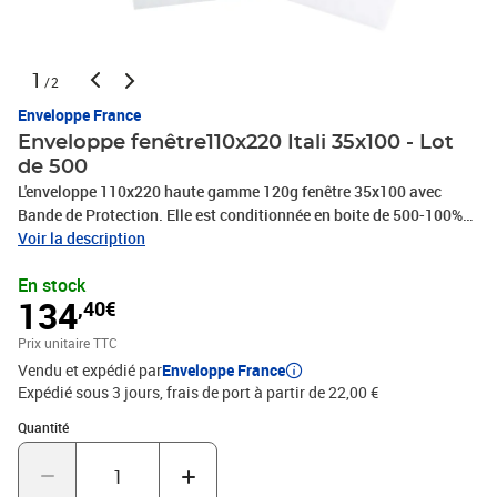
1
/2
Enveloppe France
Enveloppe fenêtre110x220 Itali 35x100 - Lot
de 500
L'enveloppe 110x220 haute gamme 120g fenêtre 35x100 avec
Bande de Protection. Elle est conditionnée en boite de 500-100%
recyclable.
Voir la description
En stock
134
,40€
Prix unitaire TTC
Vendu et expédié par
Enveloppe France
Expédié sous 3 jours, frais de port à partir de 22,00 €
Quantité : 1
Quantité