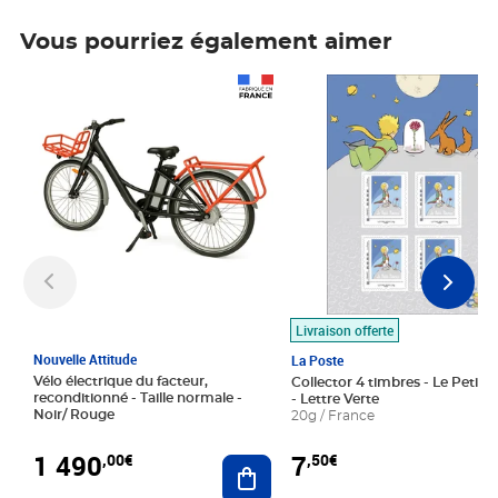
Vous pourriez également aimer
Prix 1 490,00€
Prix 7,50€
Livraison offerte
Nouvelle Attitude
La Poste
Vélo électrique du facteur,
Collector 4 timbres - Le Petit P
reconditionné - Taille normale -
- Lettre Verte
Noir/ Rouge
20g / France
1 490
7
,00€
,50€
Ajouter au panier