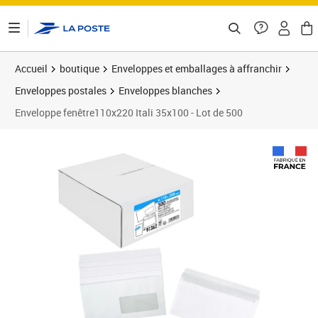
ontenu de la page
Accueil
boutique
Enveloppes et emballages à affranchir
Enveloppes postales
Enveloppes blanches
Enveloppe fenêtre110x220 Itali 35x100 - Lot de 500
Prix 134,40€