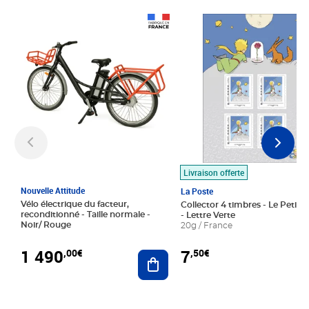
Prix 1 490,00€
Prix 7,50€
Livraison offerte
Nouvelle Attitude
La Poste
Vélo électrique du facteur,
Collector 4 timbres - Le Petit P
reconditionné - Taille normale -
- Lettre Verte
Noir/ Rouge
20g / France
1 490
7
,00€
,50€
Ajouter au panier