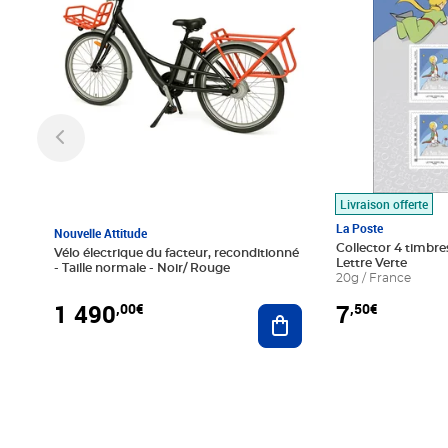
Livraison offerte
La Poste
Nouvelle Attitude
Collector 4 timbres
Vélo électrique du facteur, reconditionné
Lettre Verte
- Taille normale - Noir/ Rouge
20g / France
1 490
7
,00€
,50€
Ajouter au panier