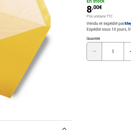
En stock
8
,00€
Prix unitaire TTC
Vendu et expédié par
Me
Expédié sous 10 jours
l
Quantité : 1
Quantité