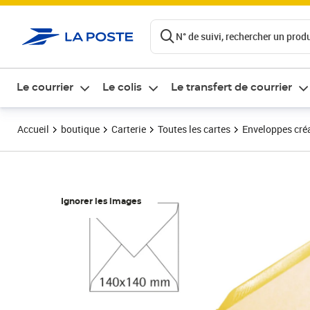
ontenu de la page
N° de suivi, rechercher un produi
Le courrier
Le colis
Le transfert de courrier
Accueil
boutique
Carterie
Toutes les cartes
Enveloppes créa
Ignorer les images