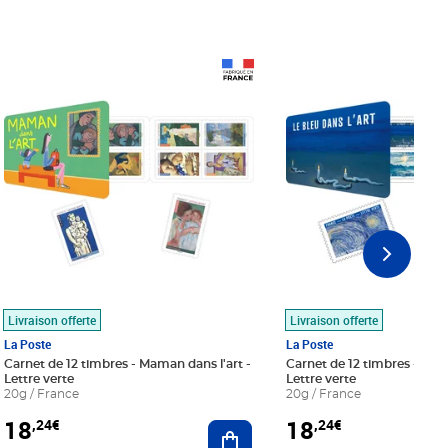
Prix 18,24€
Prix 18,24€
Livraison offerte
Livraison offerte
La Poste
La Poste
Carnet de 12 timbres - Maman dans l'art -
Carnet de 12 timbres - Le bl
Lettre verte
Lettre verte
20g / France
20g / France
18
18
,24€
,24€
r au panier
Ajouter au panier