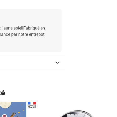
 jaune soleilFabriqué en
rance par notre entrepot
té
Prix 148,00€