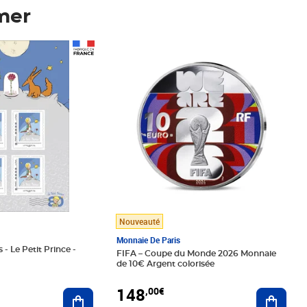
mer
Prix 148,00€
Nouveauté
Monnaie De Paris
 - Le Petit Prince -
FIFA – Coupe du Monde 2026 Monnaie
de 10€ Argent colorisée
148
,00€
Ajouter au panier
Ajoute