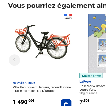
Vous pourriez également ai
Prix 1 490,00€
Prix 7,50€
Livraison offerte
La Poste
Nouvelle Attitude
Collector 4 timbres
Vélo électrique du facteur, reconditionné
Lettre Verte
- Taille normale - Noir/ Rouge
20g / France
1 490
7
,00€
,50€
Ajouter au panier