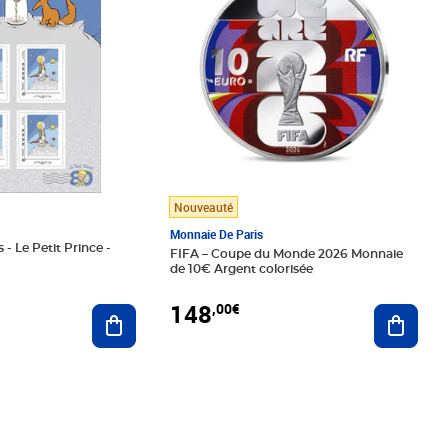
Nouveauté
Monnaie De Paris
 - Le Petit Prince -
FIFA – Coupe du Monde 2026 Monnaie
de 10€ Argent colorisée
148
,00€
Ajouter au panier
Ajoute