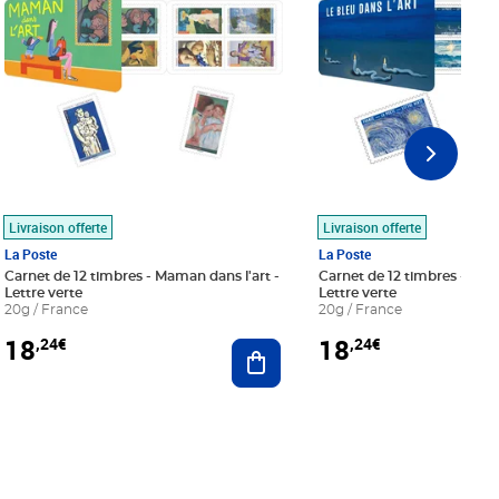
Livraison offerte
Livraison offerte
La Poste
La Poste
Carnet de 12 timbres - Maman dans l'art -
Carnet de 12 timbres - Le bl
Lettre verte
Lettre verte
20g / France
20g / France
18
18
,24€
,24€
r au panier
Ajouter au panier