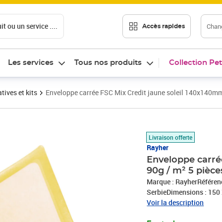
t ou un service ....
Chang
Accès rapides
Les services
Tous nos produits
Collection Pet
tives et kits
Enveloppe carrée FSC Mix Credit jaune soleil 140x140mm
Prix 8,00€
Livraison offerte
Rayher
Enveloppe carré
90g / m² 5 pièce
Marque : RayherRéférenc
SerbieDimensions : 150 
Voir la description