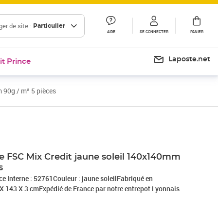
er de site :
Particulier
AIDE
SE CONNECTER
PANIER
Laposte.net
it Prince
 90g / m² 5 pièces
e FSC Mix Credit jaune soleil 140x140mm
s
e Interne : 52761Couleur : jaune soleilFabriqué en
X 143 X 3 cmExpédié de France par notre entrepot Lyonnais