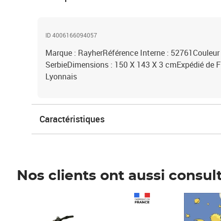
ID 4006166094057
Marque : RayherRéférence Interne : 52761Couleur :
SerbieDimensions : 150 X 143 X 3 cmExpédié de F
Lyonnais
Caractéristiques
Nos clients ont aussi consul
Prix 1 490,00€
Prix 7,50€