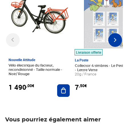
Livraison offerte
Nouvelle Attitude
La Poste
Vélo électrique du facteur,
Collector 4 timbres - Le Petit P
reconditionné - Taille normale -
- Lettre Verte
Noir/ Rouge
20g / France
1 490
7
,00€
,50€
Ajouter au panier
Vous pourriez également aimer