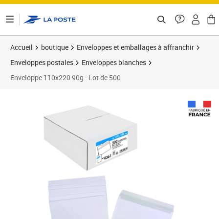
ontenu de la page
Accueil
boutique
Enveloppes et emballages à affranchir
Enveloppes postales
Enveloppes blanches
Enveloppe 110x220 90g - Lot de 500
Prix 35,49€