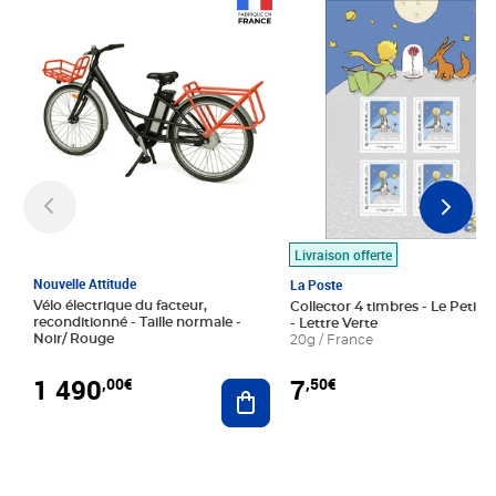
Prix 1 490,00€
Prix 7,50€
Livraison offerte
Nouvelle Attitude
La Poste
Vélo électrique du facteur,
Collector 4 timbres - Le Petit P
reconditionné - Taille normale -
- Lettre Verte
Noir/ Rouge
20g / France
1 490
7
,00€
,50€
Ajouter au panier