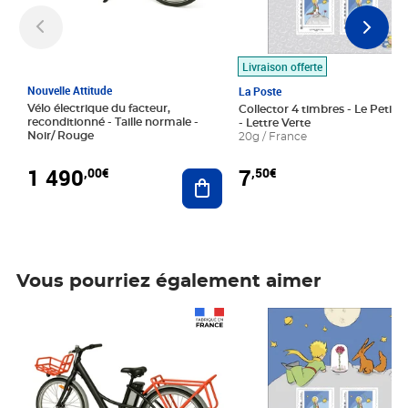
Livraison offerte
Nouvelle Attitude
La Poste
Vélo électrique du facteur,
Collector 4 timbres - Le Petit P
reconditionné - Taille normale -
- Lettre Verte
Noir/ Rouge
20g / France
1 490
7
,00€
,50€
Ajouter au panier
Vous pourriez également aimer
Prix 1 490,00€
Prix 7,50€