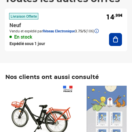
14
,99€
Livraison Offerte
Neuf
Vendu et expédié par
Réseau Electronique
3.75/5
(106)
Ajouter
En stock
Expédié sous 1 jour
Nos clients ont aussi consulté
Prix 1 490,00€
Prix 7,50€