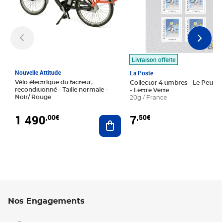
Livraison offerte
Nouvelle Attitude
La Poste
Vélo électrique du facteur,
Collector 4 timbres - Le Petit P
reconditionné - Taille normale -
- Lettre Verte
Noir/ Rouge
20g / France
1 490
7
,00€
,50€
Ajouter au panier
Nos Engagements