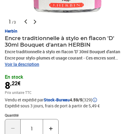
1
/3
Herbin
Encre traditionnelle à stylo en flacon 'D'
30ml Bouquet d'antan HERBIN
Encre traditionnelle à stylo en flacon 'D' 30ml Bouquet d'antan
Encre pour stylo-plumes et usage courant - Ces encres sont
spécialement formulées pour une utilisation au stylo plume. Elles
Voir la description
sont principalement composées d?eau, d?humectant afin de
En stock
limiter le séchage au niveau de la plume et de conservateur pour
8
,22€
préserver leurs qualités dans le temps. Les colorants utilisés ont
spécialement été sélectionnés pour offrir la gamme de couleur la
Prix unitaire TTC
plus riche du marché. Enfin ces encres sont finement filtrées afin
Vendu et expédié par
Stock-Bureau
4.59/5
(329)
de ne pas boucher les stylos
Expédié sous 3 jours, frais de port à partir de 5,49 €
Quantité : 1
Quantité