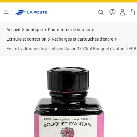
ontenu de la page
Accueil
boutique
Fournitures de bureau
Ecriture et correction
Recharges et cartouches d'encre
Encre traditionnelle à stylo en flacon 'D' 30ml Bouquet d'antan HERB
Prix 8,22€
Prix 1