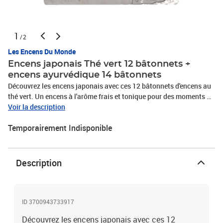
1
/2
Les Encens Du Monde
Encens japonais Thé vert 12 bâtonnets +
encens ayurvédique 14 bâtonnets
Découvrez les encens japonais avec ces 12 bâtonnets d'encens au
thé vert. Un encens à l'arôme frais et tonique pour des moments de
partage. Chaque bâtonnet dure environ 50 minutes et parfume de
Voir la description
grandes pièces. La gamme des encens japonais d'Aromandise est
Temporairement Indisponible
fabriquée au Vietnam, selon la technique japonaise. Le bois utilisé
est le bois Castanopsis hystrix. Conseil d'utilisation : Il suffit
d'allumer l'extrémité et de secouer légèrement le bâtonnet pour
qu'il puisse se consumer lentement après. Découvrez également
Description
les bâtonnets d'encens au Yuzu! 12 bâtonnets de 50 minutes
environ. Composition : Poudres de bois, aromates, parfum. Le tube
de 14 bâtonnets d'encens Découverte permet de dévoiler et
découvrir les produits de cette gamme authentique d'encens
ID 3700943733917
ayurvédiques.
Découvrez les encens japonais avec ces 12