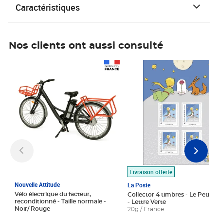
Caractéristiques
Nos clients ont aussi consulté
Prix 1 490,00€
Prix 7,50€
Livraison offerte
Nouvelle Attitude
La Poste
Vélo électrique du facteur,
Collector 4 timbres - Le Petit P
reconditionné - Taille normale -
- Lettre Verte
Noir/ Rouge
20g / France