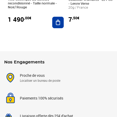
reconditionné - Taille normale -
- Lettre Verte
Noir/ Rouge
20g / France
1 490
7
,00€
,50€
Ajouter au panier
Nos Engagements
Proche de vous
Localiser un bureau de poste
Paiements 100% sécurisés
Livraison offerte dès 25€ d'achat