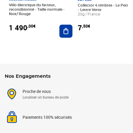
Vélo électrique du facteur,
Collector 4 timbres - Le Petit P
reconditionné - Taille normale -
- Lettre Verte
Noir/ Rouge
20g / France
1 490
7
,00€
,50€
Ajouter au panier
Nos Engagements
Proche de vous
Localiser un bureau de poste
Paiements 100% sécurisés