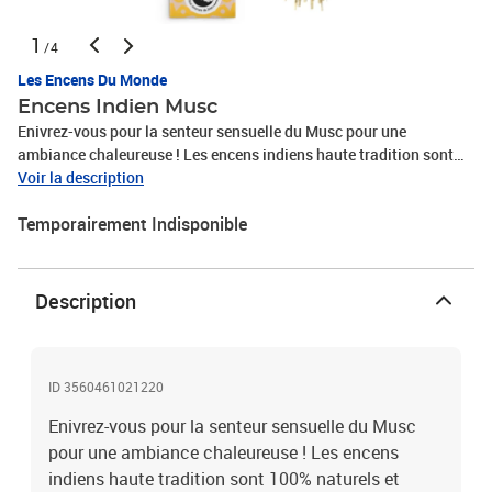
1
/4
Les Encens Du Monde
Encens Indien Musc
Enivrez-vous pour la senteur sensuelle du Musc pour une
ambiance chaleureuse ! Les encens indiens haute tradition sont
100% naturels et suivent des techniques traditionnelles de l'Inde
Voir la description
Éternelle pour offrir des palettes aromatiques d'exception. Une
Temporairement Indisponible
gamme d'encens traditionnels fabriqués dans le cadre du
commerce équitable. Encens 100% naturel - labellisé par ICEA.
Créateur de produits naturels et inédits, Aromandise propose de
magnifiques gammes d'encens naturels aux senteurs variées, mais
Description
aussi toute la diversité des thés japonais (Matcha, Hojicha,
Gyokuro), ainsi que des épices et aromates des 4 coins du monde.
Aromandise conçoit, développe et distribue ses produits sous les
marques: les Encens du Monde, Hildegarde de Bingen, Fleurs à
ID 3560461021220
Croquer, Cristaux d'Huiles Essentielles. La société propose des
Enivrez-vous pour la senteur sensuelle du Musc
produits riches d'histoires et de traditions afin d'éveiller vos sens.
pour une ambiance chaleureuse ! Les encens
Etui de 20 bâtonnets pour une combustion de 45 minutes.
indiens haute tradition sont 100% naturels et