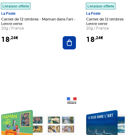
Livraison offerte
Livraison offerte
La Poste
La Poste
Carnet de 12 timbres - Maman dans l'art -
Carnet de 12 timbres - Le bl
Lettre verte
Lettre verte
20g / France
20g / France
18
18
,24€
,24€
r au panier
Ajouter au panier
Prix 18,24€
Prix 18,24€