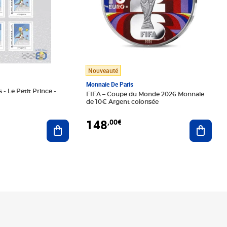
Nouveauté
Monnaie De Paris
 - Le Petit Prince -
FIFA – Coupe du Monde 2026 Monnaie
de 10€ Argent colorisée
148
,00€
Ajouter au panier
Ajoute