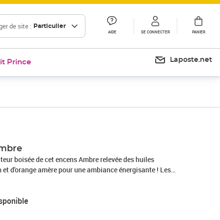
er de site :
Particulier
AIDE
SE CONNECTER
PANIER
Laposte.net
it Prince
Ambre
teur boisée de cet encens Ambre relevée des huiles
m et d'orange amère pour une ambiance énergisante ! Les
dition sont 100% naturels et suivent des techniques
 Éternelle pour offrir des palettes aromatiques d'exception.
sponible
itionnels fabriqués dans le cadre du commerce équitable.
bellisé par ICEA. Créateur de produits naturels et inédits,