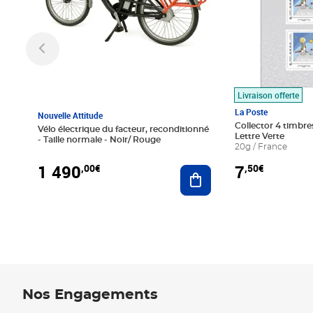
Livraison offerte
La Poste
Nouvelle Attitude
Collector 4 timbres
Vélo électrique du facteur, reconditionné
Lettre Verte
- Taille normale - Noir/ Rouge
20g / France
1 490
7
,00€
,50€
Ajouter au panier
Nos Engagements