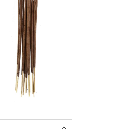
Aromandise propose de 
mais aussi toute la dive
des épices et aromates 
distribue ses produits 
Fleurs à Croquer, Crista
riches d'histoires et de 
une combustion de 45 m