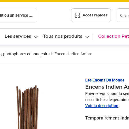
t ou un service ....
Chang
Accès rapides
Les services
Tous nos produits
Collection Pet
s, photophores et bougeoirs
Encens Indien Ambre
Les Encens Du Monde
Encens Indien 
Enivrez-vous pour la sen
essentielles de géraniu
encens indiens haute tra
Voir la description
traditionnelles de l'Inde
Temporairement Indi
Une gamme d'encens trad
Encens 100% naturel - la