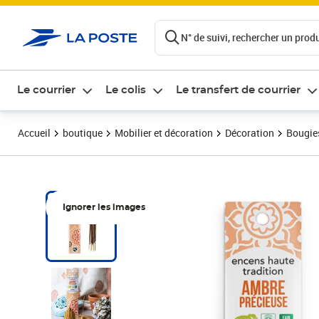
ontenu de la page
N° de suivi, rechercher un produi
Le courrier
Le colis
Le transfert de courrier
Accueil
boutique
Mobilier et décoration
Décoration
Bougie
Ignorer les images