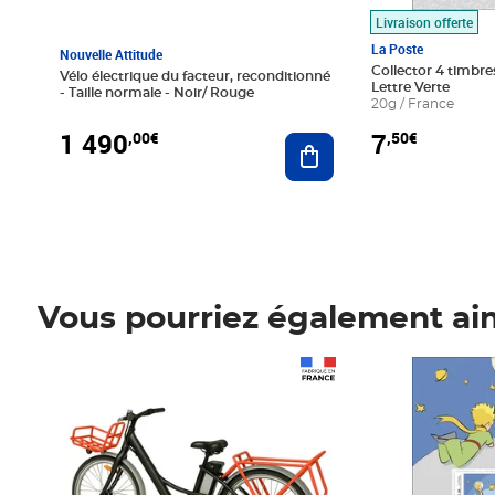
Livraison offerte
La Poste
Nouvelle Attitude
Collector 4 timbres
Vélo électrique du facteur, reconditionné
Lettre Verte
- Taille normale - Noir/ Rouge
20g / France
1 490
7
,00€
,50€
Ajouter au panier
Vous pourriez également ai
Prix 1 490,00€
Prix 7,50€