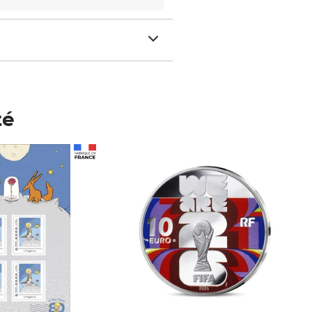
té
Prix 148,00€