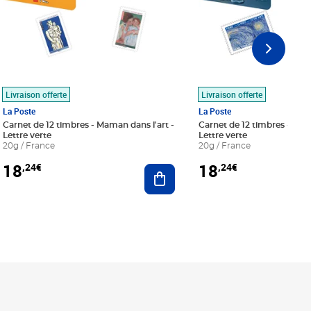
Livraison offerte
Livraison offerte
La Poste
La Poste
Carnet de 12 timbres - Maman dans l'art -
Carnet de 12 timbres - Le bl
Lettre verte
Lettre verte
20g / France
20g / France
18
18
,24€
,24€
r au panier
Ajouter au panier