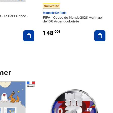
Nouveauté
Monnaie De Paris
 - Le Petit Prince -
FIFA – Coupe du Monde 2026 Monnaie
de 10€ Argent colorisée
148
,00€
Ajouter au panier
Ajoute
mer
Prix 148,00€