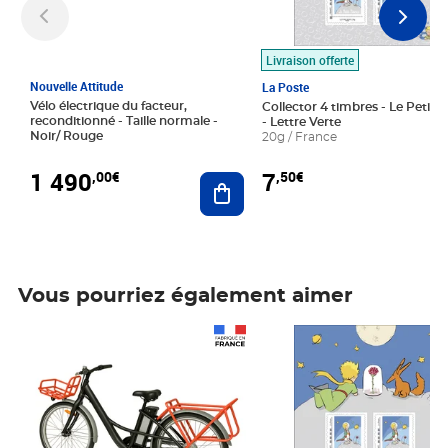
Livraison offerte
Nouvelle Attitude
La Poste
Vélo électrique du facteur,
Collector 4 timbres - Le Petit P
reconditionné - Taille normale -
- Lettre Verte
Noir/ Rouge
20g / France
1 490
7
,00€
,50€
Ajouter au panier
Vous pourriez également aimer
Prix 1 490,00€
Prix 7,50€