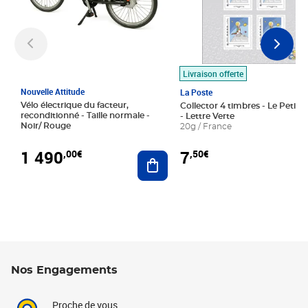
Livraison offerte
Nouvelle Attitude
La Poste
Vélo électrique du facteur,
Collector 4 timbres - Le Petit P
reconditionné - Taille normale -
- Lettre Verte
Noir/ Rouge
20g / France
1 490
7
,00€
,50€
Ajouter au panier
Nos Engagements
Proche de vous