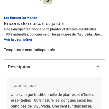
Les Encens Du Monde
Encens de maison et jardin
Une synergie traditionnelle de plantes et d'huiles essentielles
100% naturelles, conçues selon les principes de l'Ayurvéda. Une
senteur délicieuse, sauf pour les moustiques ! Ayez l'esprit
Voir la description
tranquille pour vos soirées d'été ! Encens naturel. 1 étui de 12
Temporairement Indisponible
bâtonnets de 50 min + 1 étui de 3 bâtonnets de 2h30.
Description
ID 3700943703514
Une synergie traditionnelle de plantes et d'huiles
essentielles 100% naturelles, conçues selon les
principes de l'Ayurvéda. Une senteur délicieuse,