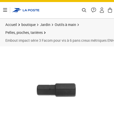
ontenu de la page
Accueil
boutique
Jardin
Outils à main
Pelles, pioches, tarières
Embout impact série 3 Facom pour vis à 6 pans creux métriques EN
Prix 17,88€
Prix 1
Prix 2