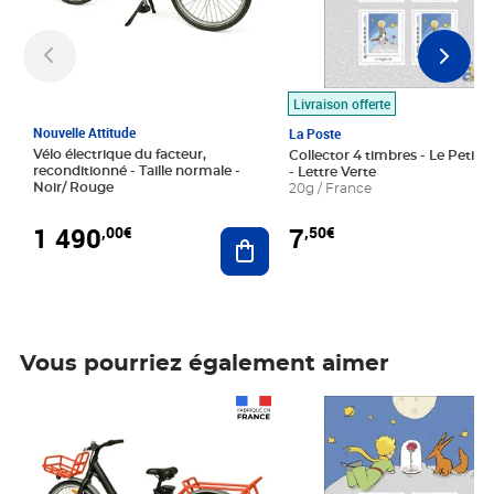
Livraison offerte
Nouvelle Attitude
La Poste
Vélo électrique du facteur,
Collector 4 timbres - Le Petit P
reconditionné - Taille normale -
- Lettre Verte
Noir/ Rouge
20g / France
1 490
7
,00€
,50€
Ajouter au panier
Vous pourriez également aimer
Prix 1 490,00€
Prix 7,50€