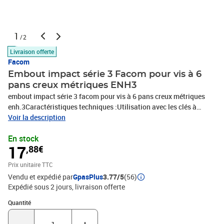
1
/2
Livraison offerte
Facom
Embout impact série 3 Facom pour vis à 6
pans creux métriques ENH3
embout impact série 3 facom pour vis à 6 pans creux métriques
enh.3Caractéristiques techniques :Utilisation avec les clés à
chocsEntraînement : 1/2'' - 12,7 mmPrésentation : brunieLongueur
Voir la description
: 50 mm
En stock
17
,88€
Prix unitaire TTC
Vendu et expédié par
GpasPlus
3.77/5
(56)
Expédié sous 2 jours
livraison offerte
Quantité : 1
Quantité