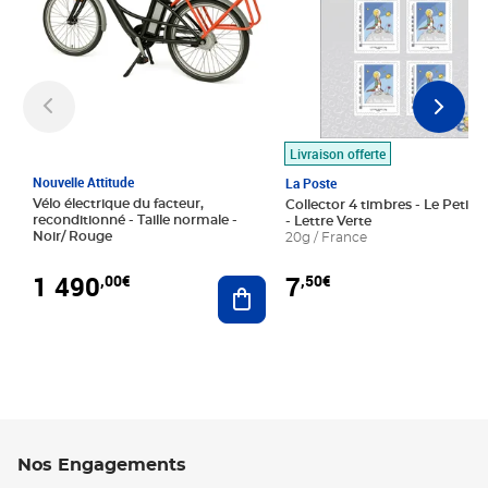
Livraison offerte
Nouvelle Attitude
La Poste
Vélo électrique du facteur,
Collector 4 timbres - Le Petit P
reconditionné - Taille normale -
- Lettre Verte
Noir/ Rouge
20g / France
1 490
7
,00€
,50€
Ajouter au panier
Nos Engagements