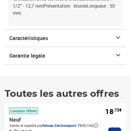
1/2'' - 12,7 mmPrésentation : brunieLongueur : 50
mm
Caractéristiques
Garantie légale
Toutes les autres offres
18
,72€
Livraison Offerte
Neuf
Vendu et expédié par
Réseau Electronique
3.75/5
(106)
Ajouter