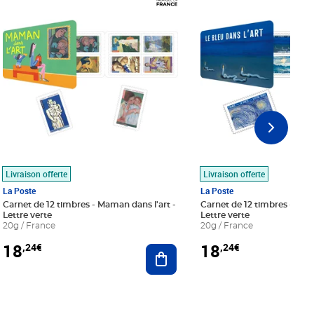
Livraison offerte
Livraison offerte
La Poste
La Poste
Carnet de 12 timbres - Maman dans l'art -
Carnet de 12 timbres - Le bl
Lettre verte
Lettre verte
20g / France
20g / France
18
18
,24€
,24€
r au panier
Ajouter au panier