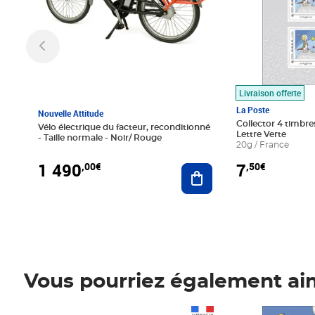
Livraison offerte
La Poste
Nouvelle Attitude
Collector 4 timbres
Vélo électrique du facteur, reconditionné
Lettre Verte
- Taille normale - Noir/ Rouge
20g / France
1 490
7
,00€
,50€
Ajouter au panier
Vous pourriez également ai
Prix 1 490,00€
Prix 7,50€