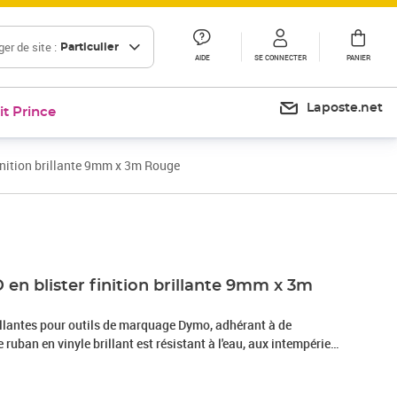
er de site :
Particulier
AIDE
SE CONNECTER
PANIER
Laposte.net
it Prince
inition brillante 9mm x 3m Rouge
Prix 24,99€
en blister finition brillante 9mm x 3m
ollantes pour outils de marquage Dymo, adhérant à de
ruban en vinyle brillant est résistant à l'eau, aux intempéries,
part des produits chimiques. Code Produit : 520102 Code EAN :
 : DYMO Produit : OMEGA