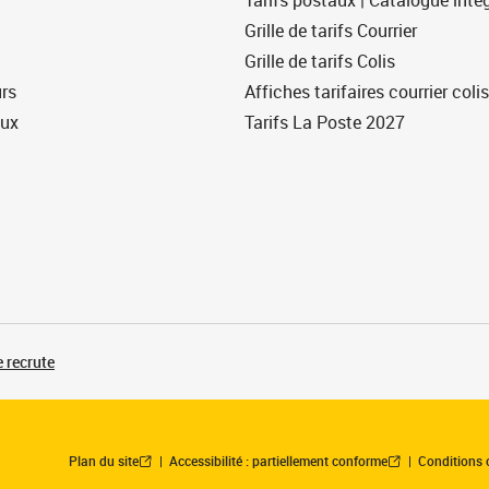
Tarifs postaux | Catalogue intég
Grille de tarifs Courrier
Grille de tarifs Colis
urs
Affiches tarifaires courrier colis
eux
Tarifs La Poste 2027
 recrute
Plan du site
Accessibilité : partiellement conforme
Conditions 