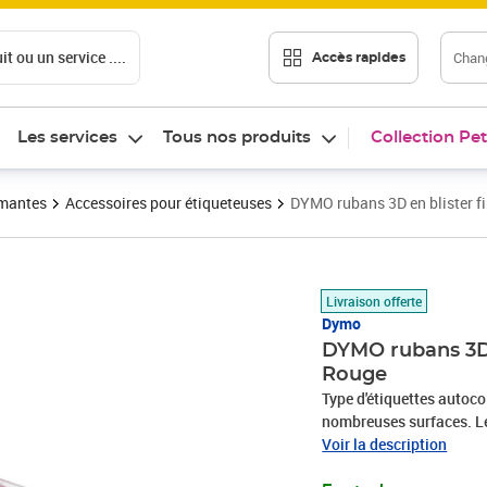
t ou un service ....
Chang
Accès rapides
Les services
Tous nos produits
Collection Pet
imantes
Accessoires pour étiqueteuses
DYMO rubans 3D en blister f
Prix 6,97€
Livraison offerte
Dymo
DYMO rubans 3D 
Rouge
Type d'étiquettes autoc
nombreuses surfaces. Le 
à l'abrasion et à la plu
Voir la description
3501170898154 Marque