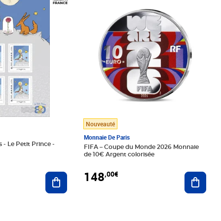
Nouveauté
Monnaie De Paris
 - Le Petit Prince -
FIFA – Coupe du Monde 2026 Monnaie
de 10€ Argent colorisée
148
,00€
Ajouter au panier
Ajoute