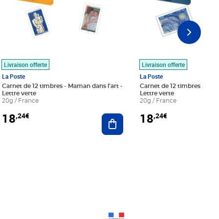
Livraison offerte
Livraison offerte
La Poste
La Poste
Carnet de 12 timbres - Maman dans l'art -
Carnet de 12 timbres - Le bl
Lettre verte
Lettre verte
20g / France
20g / France
18
18
,24€
,24€
r au panier
Ajouter au panier
Prix 18,24€
Prix 18,24€