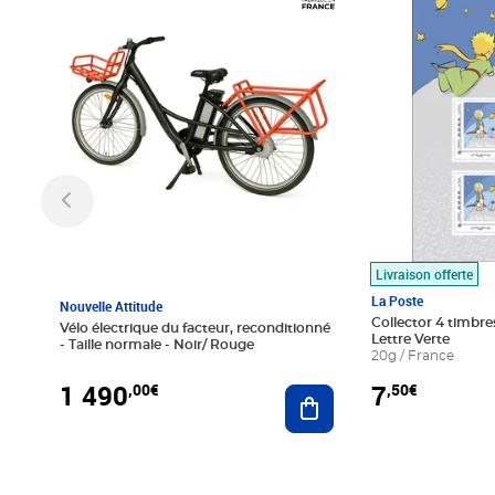
Livraison offerte
La Poste
Nouvelle Attitude
Collector 4 timbres
Vélo électrique du facteur, reconditionné
Lettre Verte
- Taille normale - Noir/ Rouge
20g / France
1 490
7
,00€
,50€
Ajouter au panier