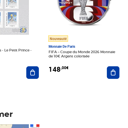
Nouveauté
Monnaie De Paris
 - Le Petit Prince -
FIFA – Coupe du Monde 2026 Monnaie
de 10€ Argent colorisée
148
,00€
Ajouter au panier
Ajoute
mer
Prix 148,00€