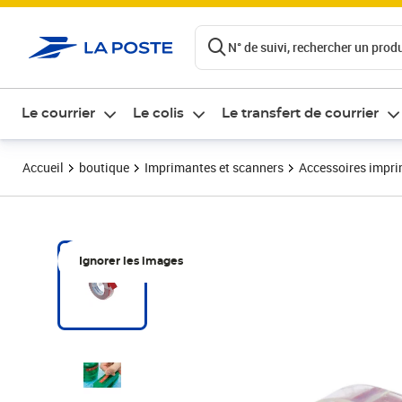
ontenu de la page
N° de suivi, rechercher un produi
Le courrier
Le colis
Le transfert de courrier
Accueil
boutique
Imprimantes et scanners
Accessoires impr
Ignorer les images