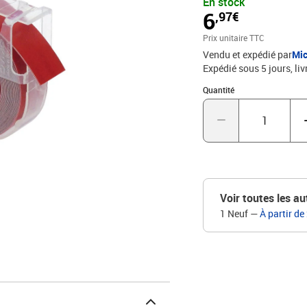
En stock
6
,97€
Prix unitaire TTC
Vendu et expédié par
Mic
Expédié sous 5 jours
liv
Quantité : 1
Quantité
Voir toutes les au
1 Neuf
—
À partir de