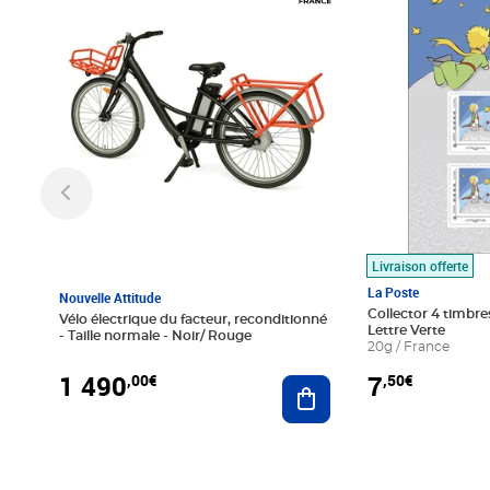
Livraison offerte
La Poste
Nouvelle Attitude
Collector 4 timbres
Vélo électrique du facteur, reconditionné
Lettre Verte
- Taille normale - Noir/ Rouge
20g / France
1 490
7
,00€
,50€
Ajouter au panier