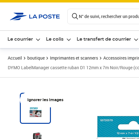
ontenu de la page
N° de suivi, rechercher un produi
Le courrier
Le colis
Le transfert de courrier
Accueil
boutique
Imprimantes et scanners
Accessoires impr
DYMO LabelManager cassette ruban D1 12mm x 7m Noir/Rouge (comp
Ignorer les images