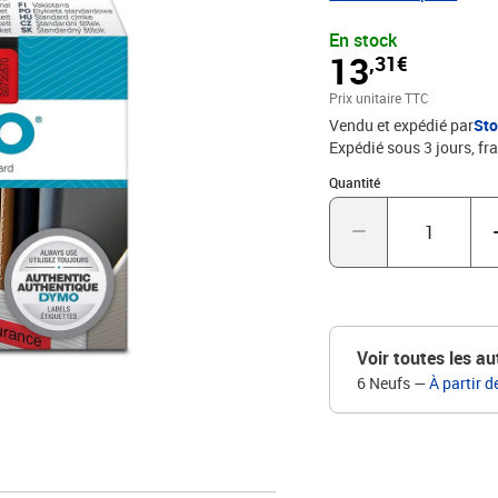
notamment en plastique, 
En stock
une application sans pro
13
,31€
largeurs et couleurs, les
domestique et professi
Prix unitaire TTC
Marque : DYMO Produi
Vendu et expédié par
St
Expédié sous 3 jours, fra
Quantité : 1
Quantité
Voir toutes les au
6 Neufs
—
À partir d