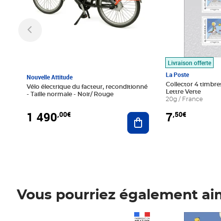
Livraison offerte
La Poste
Nouvelle Attitude
Collector 4 timbres
Vélo électrique du facteur, reconditionné
Lettre Verte
- Taille normale - Noir/ Rouge
20g / France
1 490
7
,00€
,50€
Ajouter au panier
Vous pourriez également ai
Prix 1 490,00€
Prix 7,50€