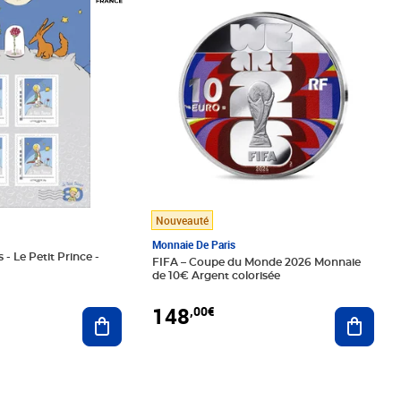
Nouveauté
Monnaie De Paris
 - Le Petit Prince -
FIFA – Coupe du Monde 2026 Monnaie
de 10€ Argent colorisée
148
,00€
Ajouter au panier
Ajoute