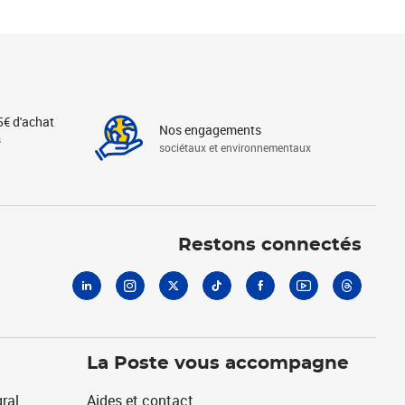
5€ d'achat
Nos engagements
s
sociétaux et environnementaux
Linkedin
Instagram
X
Tiktok
Facebook
Youtube
Threads
Restons connectés
La Poste vous accompagne
ral
Aides et contact