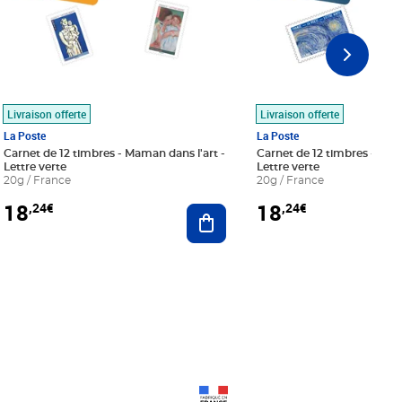
Livraison offerte
Livraison offerte
La Poste
La Poste
Carnet de 12 timbres - Maman dans l'art -
Carnet de 12 timbres - Le bl
Lettre verte
Lettre verte
20g / France
20g / France
18
18
,24€
,24€
r au panier
Ajouter au panier
Prix 18,24€
Prix 18,24€