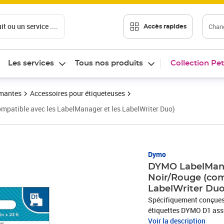
t ou un service ....
Chang
Accès rapides
Les services
Tous nos produits
Collection Pet
imantes
Accessoires pour étiqueteuses
atible avec les LabelManager et les LabelWriter Duo)
Prix 13,31€
Dymo
DYMO LabelMana
Noir/Rouge (com
LabelWriter Duo
Spécifiquement conçues 
étiquettes DYMO D1 assur
des travaux d'étiquetage
Voir la description