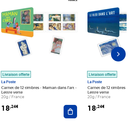
Livraison offerte
Livraison offerte
La Poste
La Poste
Carnet de 12 timbres - Maman dans l'art -
Carnet de 12 timbres - Le bl
Lettre verte
Lettre verte
20g / France
20g / France
18
18
,24€
,24€
r au panier
Ajouter au panier