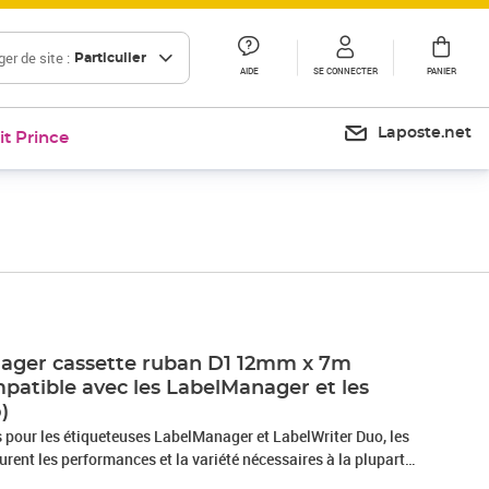
er de site :
Particulier
AIDE
SE CONNECTER
PANIER
Laposte.net
it Prince
Prix barré 41,99 €
Prix 19,59€
Prix 19,98€
Prix 27,65€
ger cassette ruban D1 12mm x 7m
patible avec les LabelManager et les
)
pour les étiqueteuses LabelManager et LabelWriter Duo, les
ent les performances et la variété nécessaires à la plupart
. Elles adhèrent à la plupart des surfaces planes et propres,