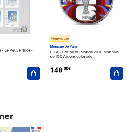
Nouveauté
Monnaie De Paris
 - Le Petit Prince -
FIFA – Coupe du Monde 2026 Monnaie
de 10€ Argent colorisée
148
,00€
Ajouter au panier
Ajoute
mer
Prix 148,00€