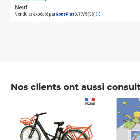
Neuf
Vendu et expédié par
GpasPlus
3.77/5
(56)
Nos clients ont aussi consul
Prix 1 490,00€
Prix 7,50€