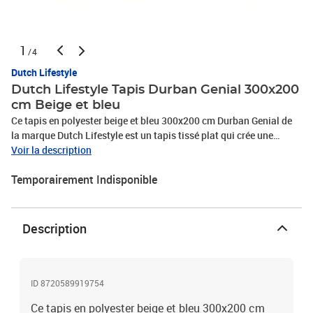
1
/4
Dutch Lifestyle
Dutch Lifestyle Tapis Durban Genial 300x200
cm Beige et bleu
Ce tapis en polyester beige et bleu 300x200 cm Durban Genial de
la marque Dutch Lifestyle est un tapis tissé plat qui crée une
ambiance accueillante et chaleureuse dans laquelle vous vous
Voir la description
sentez à l'aise. Le Durban Genial présente un design vintage
Temporairement Indisponible
classique qui peut être facilement combiné avec différents styles
d'intérieur. Le tapis tissé à plat est facile d'entretien car il est
composé à 100 % de polyester. Le tapis Durban Genial convient
également au chauffage par le sol.Couleur : beige et bleuMatériau
Description
: polyesterDimensions : 300 x 200 cm (L x l)Diamètre : 150
cmAntistatiquePas de perteTapis tissé à platConvient au
chauffage au solLook vintage classiqueSuper douxFacile à
nettoyer avec l'aspirateur ou le nettoyeur de tapisPour usage
ID 8720589919754
intérieur
Ce tapis en polyester beige et bleu 300x200 cm