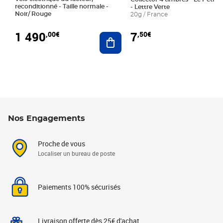
reconditionné - Taille normale -
- Lettre Verte
Noir/ Rouge
20g / France
1 490
7
,00€
,50€
Ajouter au panier
Nos Engagements
Proche de vous
Localiser un bureau de poste
Paiements 100% sécurisés
Livraison offerte dès 25€ d'achat