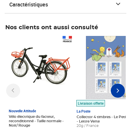
Caractéristiques
Nos clients ont aussi consulté
Prix 1 490,00€
Prix 7,50€
Livraison offerte
Nouvelle Attitude
La Poste
Vélo électrique du facteur,
Collector 4 timbres - Le Petit P
reconditionné - Taille normale -
- Lettre Verte
Noir/ Rouge
20g / France