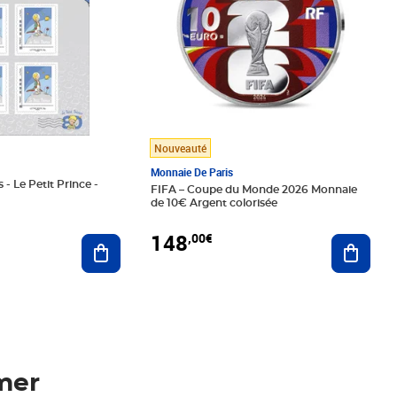
Nouveauté
Monnaie De Paris
 - Le Petit Prince -
FIFA – Coupe du Monde 2026 Monnaie
de 10€ Argent colorisée
148
,00€
Ajouter au panier
Ajoute
mer