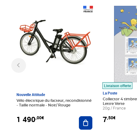
Prix 1 490,00€
Prix 7,50€
Livraison offerte
La Poste
Nouvelle Attitude
Collector 4 timbres
Vélo électrique du facteur, reconditionné
Lettre Verte
- Taille normale - Noir/ Rouge
20g / France
1 490
7
,00€
,50€
Ajouter au panier