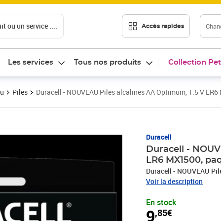
t ou un service ....
Chang
Accès rapides
Les services
Tous nos produits
Collection Pet
au
Piles
Duracell - NOUVEAU Piles alcalines AA Optimum, 1.5 V LR6
Prix 9,85€
Duracell
Duracell - NOUV
LR6 MX1500, paq
Duracell - NOUVEAU Pil
Voir la description
En stock
9
,85€