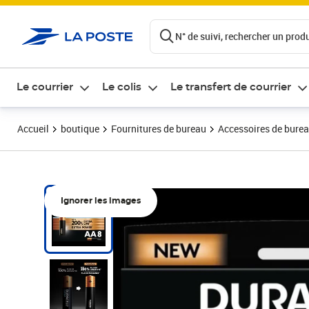
ontenu de la page
N° de suivi, rechercher un produi
Le courrier
Le colis
Le transfert de courrier
Accueil
boutique
Fournitures de bureau
Accessoires de bure
Ignorer les images