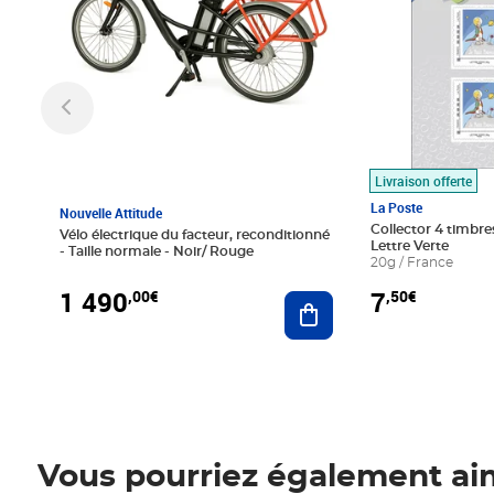
Livraison offerte
La Poste
Nouvelle Attitude
Collector 4 timbres
Vélo électrique du facteur, reconditionné
Lettre Verte
- Taille normale - Noir/ Rouge
20g / France
1 490
7
,00€
,50€
Ajouter au panier
Vous pourriez également ai