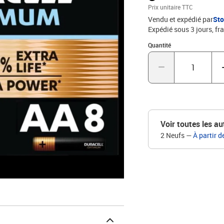
Prix unitaire TTC
Vendu et expédié par
St
Expédié sous 3 jours, fra
Quantité : 1
Quantité
Voir toutes les au
2 Neufs
—
À partir d