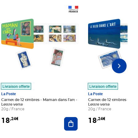
Prix 18,24€
Prix 18,24€
Livraison offerte
Livraison offerte
La Poste
La Poste
Carnet de 12 timbres - Maman dans l'art -
Carnet de 12 timbres - Le bl
Lettre verte
Lettre verte
20g / France
20g / France
18
18
,24€
,24€
r au panier
Ajouter au panier