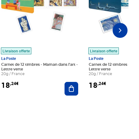
Livraison offerte
Livraison offerte
La Poste
La Poste
Carnet de 12 timbres - Maman dans l'art -
Carnet de 12 timbres - Le bl
Lettre verte
Lettre verte
20g / France
20g / France
18
18
,24€
,24€
r au panier
Ajouter au panier