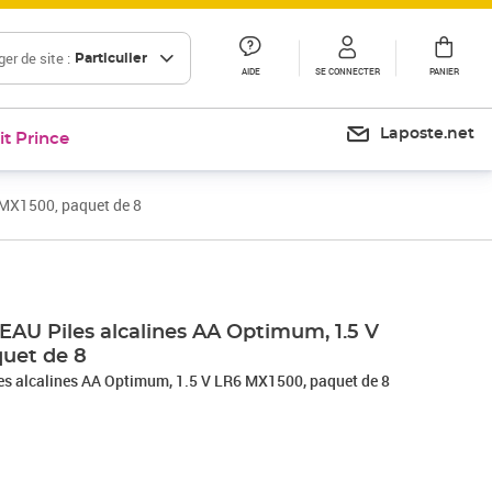
er de site :
Particulier
AIDE
SE CONNECTER
PANIER
Laposte.net
it Prince
 MX1500, paquet de 8
Prix 16,50€
Prix 22,56€
EAU Piles alcalines AA Optimum, 1.5 V
uet de 8
es alcalines AA Optimum, 1.5 V LR6 MX1500, paquet de 8