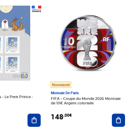
Prix 148,00€
Nouveauté
Monnaie De Paris
 - Le Petit Prince -
FIFA – Coupe du Monde 2026 Monnaie
de 10€ Argent colorisée
148
,00€
Ajouter au panier
Ajoute