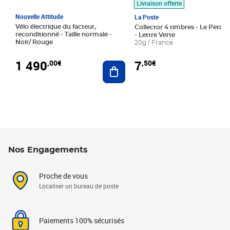
Livraison offerte
Nouvelle Attitude
La Poste
Vélo électrique du facteur,
Collector 4 timbres - Le Petit P
reconditionné - Taille normale -
- Lettre Verte
Noir/ Rouge
20g / France
1 490
7
,00€
,50€
Ajouter au panier
Nos Engagements
Proche de vous
Localiser un bureau de poste
Paiements 100% sécurisés