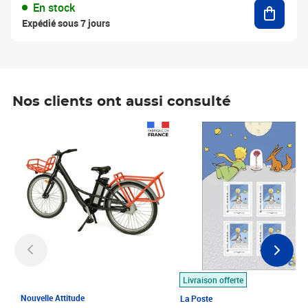
Ajouter
En stock
Expédié sous 7 jours
Nos clients ont aussi consulté
Prix 1 490,00€
Prix 7,50€
Livraison offerte
Nouvelle Attitude
La Poste