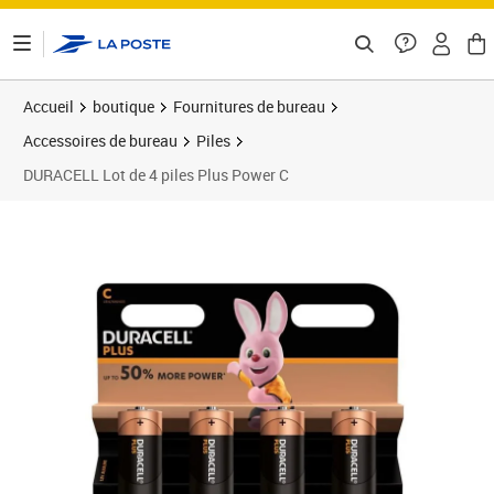
ontenu de la page
Accueil
boutique
Fournitures de bureau
Accessoires de bureau
Piles
DURACELL Lot de 4 piles Plus Power C
Prix 10,78€
Prix 1
Prix 2