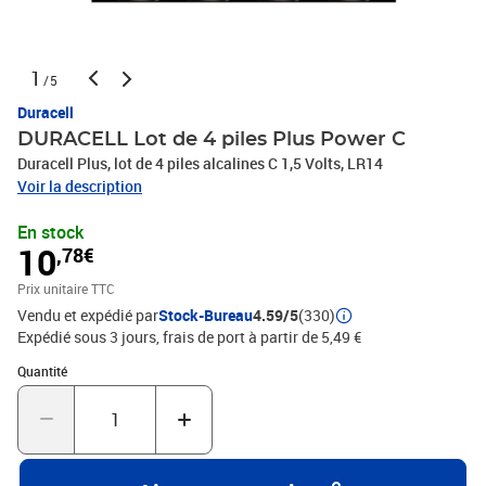
1
/5
Duracell
DURACELL Lot de 4 piles Plus Power C
Duracell Plus, lot de 4 piles alcalines C 1,5 Volts, LR14
Voir la description
En stock
10
,78€
Prix unitaire TTC
Vendu et expédié par
Stock-Bureau
4.59/5
(330)
Expédié sous 3 jours, frais de port à partir de 5,49 €
Quantité : 1
Quantité