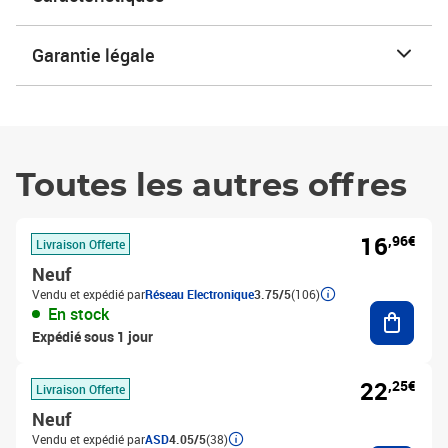
Garantie légale
Toutes les autres offres
16
,96€
Livraison Offerte
Neuf
Vendu et expédié par
Réseau Electronique
3.75/5
(106)
Ajouter
En stock
Expédié sous 1 jour
22
,25€
Livraison Offerte
Neuf
Vendu et expédié par
ASD
4.05/5
(38)