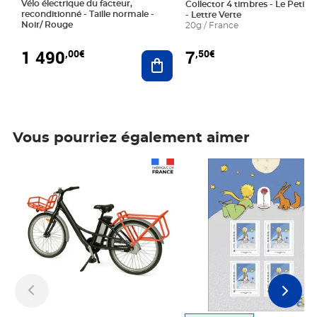
Vélo électrique du facteur,
Collector 4 timbres - Le Petit P
reconditionné - Taille normale -
- Lettre Verte
Noir/ Rouge
20g / France
1 490
7
,00€
,50€
Ajouter au panier
Vous pourriez également aimer
Prix 1 490,00€
Prix 7,50€