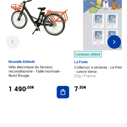
Livraison offerte
Nouvelle Attitude
La Poste
Vélo électrique du facteur,
Collector 4 timbres - Le Petit P
reconditionné - Taille normale -
- Lettre Verte
Noir/ Rouge
20g / France
1 490
7
,00€
,50€
Ajouter au panier