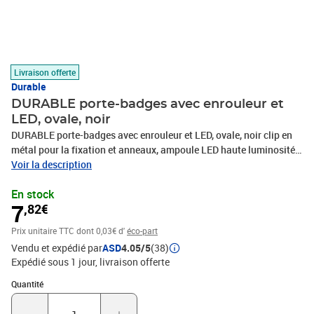
Livraison offerte
Durable
DURABLE porte-badges avec enrouleur et
LED, ovale, noir
DURABLE porte-badges avec enrouleur et LED, ovale, noir clip en
métal pour la fixation et anneaux, ampoule LED haute luminosité
pour éclairer la serrure en cas d'obscurité, pour une combinaison
Voir la description
avec le porte-badge et cartes de sécurité, longueur de bande: 800
En stock
mm (8198-01)
7
,82€
Prix unitaire TTC
dont 0,03€ d'
éco-part
Vendu et expédié par
ASD
4.05/5
(38)
Expédié sous 1 jour
livraison offerte
Quantité : 1
Quantité