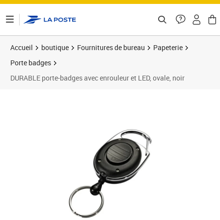
ontenu de la page
Accueil
boutique
Fournitures de bureau
Papeterie
Porte badges
DURABLE porte-badges avec enrouleur et LED, ovale, noir
Prix 7,82€
Prix 1
Prix 2