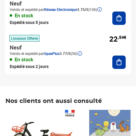
Neuf
Vendu et expédié par
Réseau Electronique
3.75/5
(106)
Ajouter
En stock
Expédié sous 5 jours
22
,54€
Livraison Offerte
Neuf
Vendu et expédié par
GpasPlus
3.77/5
(56)
Ajouter
En stock
Expédié sous 2 jours
Nos clients ont aussi consulté
Prix 1 490,00€
Prix 7,50€