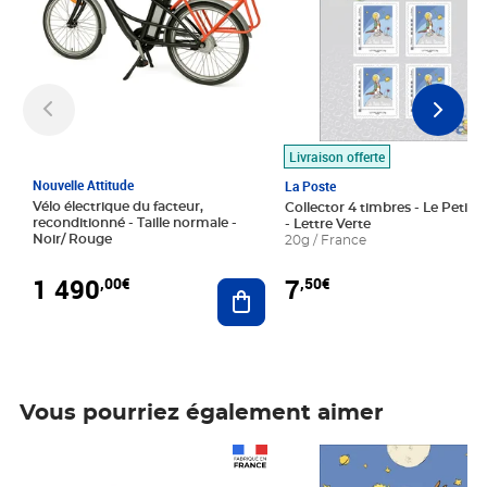
Livraison offerte
Nouvelle Attitude
La Poste
Vélo électrique du facteur,
Collector 4 timbres - Le Petit P
reconditionné - Taille normale -
- Lettre Verte
Noir/ Rouge
20g / France
1 490
7
,00€
,50€
Ajouter au panier
Vous pourriez également aimer
Prix 1 490,00€
Prix 7,50€